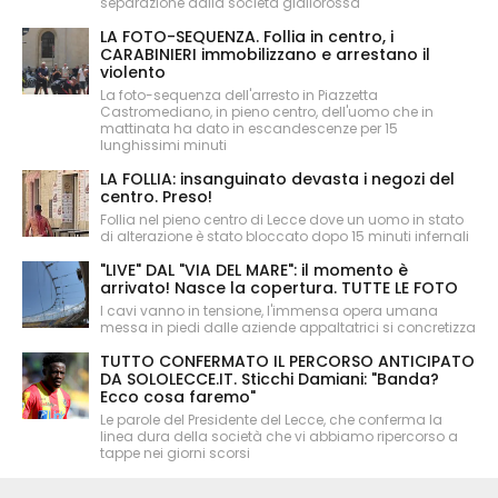
separazione dalla società giallorossa
LA FOTO-SEQUENZA. Follia in centro, i
CARABINIERI immobilizzano e arrestano il
violento
La foto-sequenza dell'arresto in Piazzetta
Castromediano, in pieno centro, dell'uomo che in
mattinata ha dato in escandescenze per 15
lunghissimi minuti
LA FOLLIA: insanguinato devasta i negozi del
centro. Preso!
Follia nel pieno centro di Lecce dove un uomo in stato
di alterazione è stato bloccato dopo 15 minuti infernali
"LIVE" DAL "VIA DEL MARE": il momento è
arrivato! Nasce la copertura. TUTTE LE FOTO
I cavi vanno in tensione, l'immensa opera umana
messa in piedi dalle aziende appaltatrici si concretizza
TUTTO CONFERMATO IL PERCORSO ANTICIPATO
DA SOLOLECCE.IT. Sticchi Damiani: "Banda?
Ecco cosa faremo"
Le parole del Presidente del Lecce, che conferma la
linea dura della società che vi abbiamo ripercorso a
tappe nei giorni scorsi