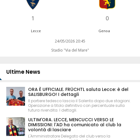
1
0
Lecce
Genoa
24/05/2026 20:45
Stadio "Via del Mare"
Ultime News
ORA È UFFICIALE. FRÜCHTL saluta Lecce: è del
SALISBURGO! I dettagli
Il portiere tedesco lascia il Salento dopo due stagioni.
Operazione a titolo definitivo con percentuale sulla
futura rivendita. I dettagli.
ULTIM'ORA. LECCE, MENCUCCI VERSO LE
DIMISSIONI: l'AD ha comunicato al club la
volontà di lasciare
L'Amministratore Delegato del club verso la