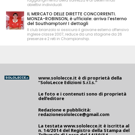
raggiungimento della salvezza e di determinati
obiettivi individuali.
IL MERCATO DELLE DIRETTE CONCORRENTI.
MONZA-ROBINSON, è ufficiale: arriva l'esterno
del Southampton! I dettagli
Il club brianzolo si assicura il giovane esterno offensivo
inglese classe 2007, reduce da una stagione da 26
presenze e 2 reti in Championship.
www.sololecce.it
è di proprietà della
“SoloLecce Edizioni S.r.l.s.”
Le foto e i contenuti sono di proprietà
dell’editore
Redazione e pubblicità:
redazionesololecce@gmail.com
La testata
www.sololecce.it
è iscritta al
n. 14/2014 del Registro della Stampa del
Tribunale di Lecce del 14/10/14