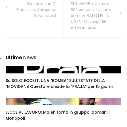
Si riparte con Di
SUL MARE: evacuate
Francesco. Anteprima
800 persone, tra loro
SoloLecce.it
bomber BALOTELLI.
UGENTO piange 60
ettari in fumo
Ultime
News
Su SOLOLECCE.IT. UNA "BOMBA" SULL'ESTATE DELLA
"MOVIDA": il Questore chiude la "PRAJA" per 15 giorni
LECCE AL LAVORO: Maleh torna in gruppo, domani il
Monopoli