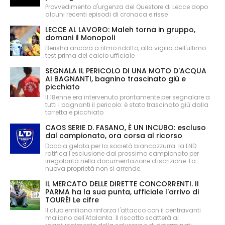
Provvedimento d'urgenza del Questore di Lecce dopo
alcuni recenti episodi di cronaca e risse
LECCE AL LAVORO: Maleh torna in gruppo,
domani il Monopoli
Berisha ancora a ritmo ridotto, alla vigilia dell'ultimo
test prima del calcio ufficiale
SEGNALA IL PERICOLO DI UNA MOTO D'ACQUA
AI BAGNANTI, bagnino trascinato giù e
picchiato
Il 18enne era intervenuto prontamente per segnalare a
tutti i bagnanti il pericolo: è stato trascinato giù dalla
torretta e picchiato
CAOS SERIE D. FASANO, È UN INCUBO: escluso
dal campionato, ora corsa al ricorso
Doccia gelata per la società biancazzurra: la LND
ratifica l'esclusione dal prossimo campionato per
irregolarità nella documentazione d'iscrizione. La
nuova proprietà non si arrende.
IL MERCATO DELLE DIRETTE CONCORRENTI. Il
PARMA ha la sua punta, ufficiale l'arrivo di
TOURÉ! Le cifre
Il club emiliano rinforza l'attacco con il centravanti
maliano dell'Atalanta. Il riscatto scatterà al