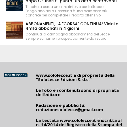
dopo GEUBBELS "punta" un altro centravanti
Trinchera cerca un altro rinforzo per l'attacco:
l'angolano della Fiorentina è una delle piste più
concrete per completare il reparto offensivo.
ABBONAMENTI, LA "CORSA" CONTINUA! Vicini ai
4mila abbonati in 4 giorni
Continua la campagna abbonamenti del Lecce,
sempre su numeri prospetticamente da record
www.sololecce.it
è di proprietà della
“SoloLecce Edizioni S.r.l.s.”
Le foto e i contenuti sono di proprietà
dell’editore
Redazione e pubblicità:
redazionesololecce@gmail.com
La testata
www.sololecce.it
è iscritta al
n. 14/2014 del Registro della Stampa del