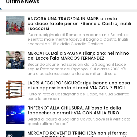
Ultime News
ANCORA UNA TRAGEDIA IN MARE: arresto
cardiaco fatale per un 76enne a Castro, inutili
i soccorsi
L'uomo, originario di Roma e in vacanza nel Salento, si
è sentito male mentre faceva il bagno a Castro. Inutili i
soccorsi del 118 e della Guardia Costiera.
MERCATO. Dalla SPAGNA rilanciano: nel mirino
del Lecce l'ala MARCOS FERNÁNDEZ
Secondo alcune indiscrezioni dalla Spagna, il Lecce
segue l'attaccante dell'Espanyol. Sul classe 2003 c'è
una clausola rescissoria da due milioni di euro.
LADRI A "COLPO" SICURO: ripuliscono una casa
di un appassionato di armi. VIA CON 7 FUCILI
Furto mirato a Castrignano del Capo, nel Sud Salento:
ecco la cronaca
"INFERNO" ALLA CHIUSURA. All'assalto della
tabaccheria armati: VIA CON 4MILA EURO
Serata di paura a Sogliano Cavour, dove si è verificato
questo ultimo "colpo"
MERCATO ROVENTE! TRINCHERA non si ferma: