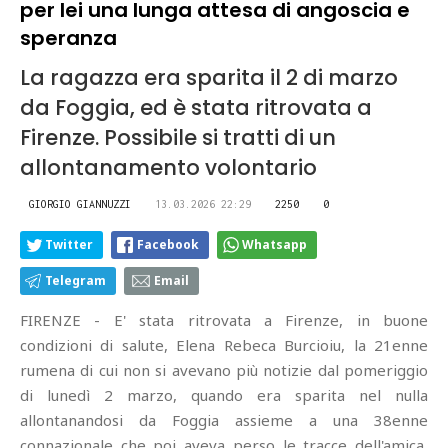
per lei una lunga attesa di angoscia e
speranza
La ragazza era sparita il 2 di marzo
da Foggia, ed è stata ritrovata a
Firenze. Possibile si tratti di un
allontanamento volontario
GIORGIO GIANNUZZI
13.03.2026 22:29
2250
0
Twitter
Facebook
Whatsapp
Telegram
Email
FIRENZE - E' stata ritrovata a Firenze, in buone
condizioni di salute, Elena Rebeca Burcioiu, la 21enne
rumena di cui non si avevano più notizie dal pomeriggio
di lunedì 2 marzo, quando era sparita nel nulla
allontanandosi da Foggia assieme a una 38enne
connazionale che poi aveva perso le tracce dell'amica,