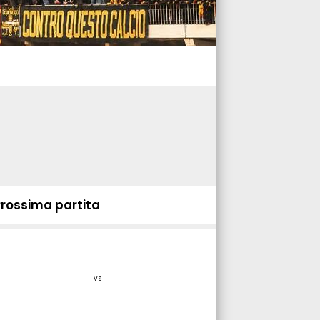
Prossima partita
vs