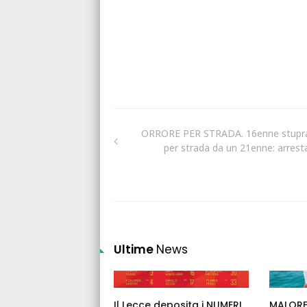
ORRORE PER STRADA. 16enne stupr
per strada da un 21enne: arrest
Ultime
News
Il Lecce deposita i NUMERI
MALORE 