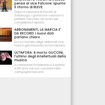
pensa al vice Falcone: spunta
il ritorno di BLEVE
Dopo la cessione di Früchtl al
Salisburgo, i giallorossi valutano il
portiere cresciuto nel vivaio per
completare il reparto.
ABBONAMENTI, LA MARCIA E'
DA RECORD: i nuovi dati
parlano chiaro
Ecco il numero degli abbonati che
hanno già rinnovato la loro tessera
ULTIM'ORA: è morto GUCCINI,
l'ultimo degli intellettuali della
musica
Il cantautore modenese si è spento
a 86 anni, nel suo casolare nelle
campagne toscane