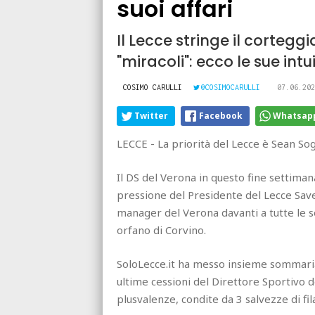
suoi affari
Il Lecce stringe il corteg
"miracoli": ecco le sue intu
COSIMO CARULLI
@COSIMOCARULLI
07.06.202
Twitter
Facebook
Whatsap
LECCE - La priorità del Lecce è Sean Sog
Il DS del Verona in questo fine settima
pressione del Presidente del Lecce Save
manager del Verona davanti a tutte le so
orfano di Corvino.
SoloLecce.it ha messo insieme sommariame
ultime cessioni del Direttore Sportivo d
plusvalenze, condite da 3 salvezze di fila