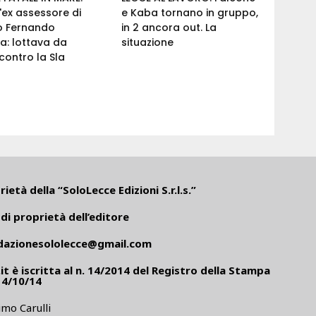
'ex assessore di
e Kaba tornano in gruppo,
o Fernando
in 2 ancora out. La
a: lottava da
situazione
ontro la Sla
ietà della “SoloLecce Edizioni S.r.l.s.”
di proprietà dell’editore
dazionesololecce@gmail.com
it
è iscritta al n. 14/2014 del Registro della Stampa
14/10/14
mo Carulli