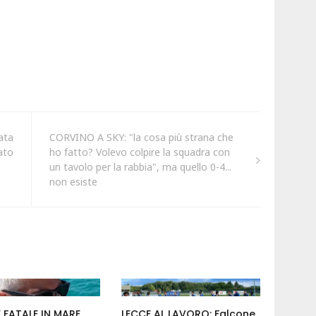
ata
CORVINO A SKY: "la cosa più strana che
ato
ho fatto? Volevo colpire la squadra con
un tavolo per la rabbia", ma quello 0-4...
non esiste
FATALE IN MARE.
LECCE AL LAVORO: Falcone