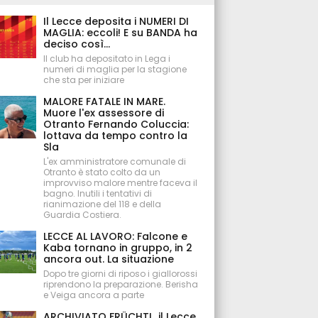
Il Lecce deposita i NUMERI DI
MAGLIA: eccoli! E su BANDA ha
deciso così...
Il club ha depositato in Lega i
numeri di maglia per la stagione
che sta per iniziare
MALORE FATALE IN MARE.
Muore l'ex assessore di
Otranto Fernando Coluccia:
lottava da tempo contro la
Sla
L'ex amministratore comunale di
Otranto è stato colto da un
improvviso malore mentre faceva il
bagno. Inutili i tentativi di
rianimazione del 118 e della
Guardia Costiera.
LECCE AL LAVORO: Falcone e
Kaba tornano in gruppo, in 2
ancora out. La situazione
Dopo tre giorni di riposo i giallorossi
riprendono la preparazione. Berisha
e Veiga ancora a parte
ARCHIVIATO FRÜCHTL, il Lecce