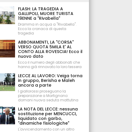
FLASH: LA TRAGEDIA A
GALLIPOLI, MUORE TURISTA
19ENNE a "Rivabella"
Dramma in acqua a "Rivabella".
Ecco la cronaca di questa
tragedia
ABBONAMENTI, LA "CORSA"
VERSO QUOTA 5MILA E' AL
CONTO ALLA ROVESCIA! Ecco il
nuovo dato
Ecco il numero degli abbonati che
hanno già rinnovato la loro tessera
LECCE AL LAVORO: Veiga torna
in gruppo, Berisha e Maleh
ancora a parte
I giallorossi proseguono la
preparazione a Martignano:
domani nuova seduta mattutina
LA NOTA DEL LECCE: nessuna
sostituzione per MENCUCCI,
liquidato con garbo,
"dinamiche fisiologiche"
L'avvicendamento con un altro