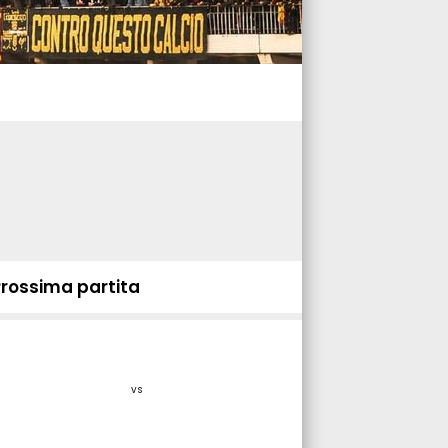
Prossima partita
vs