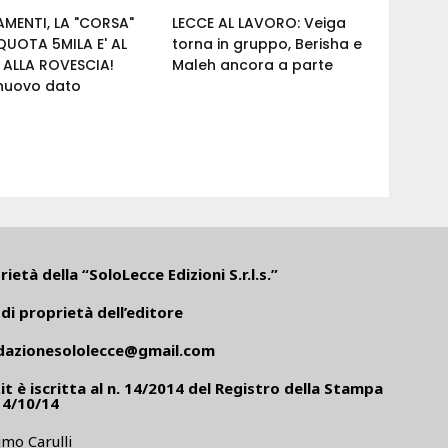
MENTI, LA "CORSA"
LECCE AL LAVORO: Veiga
QUOTA 5MILA E' AL
torna in gruppo, Berisha e
ALLA ROVESCIA!
Maleh ancora a parte
 nuovo dato
ietà della “SoloLecce Edizioni S.r.l.s.”
di proprietà dell’editore
dazionesololecce@gmail.com
it
è iscritta al n. 14/2014 del Registro della Stampa
14/10/14
mo Carulli