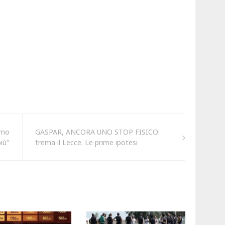
amo
GASPAR, ANCORA UNO STOP FISICO:
iù"
trema il Lecce. Le prime ipotesi