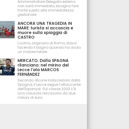
Amministratore Delegato esterno
non sarà immediato, bisogna fare
fronte subito alla immediatezza
gestionale
ANCORA UNA TRAGEDIA IN
MARE: turista si accascia e
muore sulla spiaggia di
CASTRO
L'uomo, originario di Roma, stava
facendo il bagno quando ha avuto
un malore fatale
MERCATO. Dalla SPAGNA
rilanciano: nel mirino del
Lecce l'ala MARCOS
FERNÁNDEZ
Secondo alcune indiscrezioni dalla
Spagna, il Lecce segue l'attaccante
dell'Espanyol. Sul classe 2003 c'è
una clausola rescissoria da due
milioni di euro.