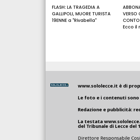
FLASH: LA TRAGEDIA A
ABBONA
GALLIPOLI, MUORE TURISTA
VERSO 
19ENNE a "Rivabella"
CONTO 
Ecco il
www.sololecce.it
è di propr
Le foto e i contenuti sono 
Redazione e pubblicità:
re
La testata
www.sololecce.
del Tribunale di Lecce del 
Direttore Responsabile Cosi