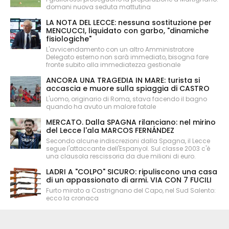
domani nuova seduta mattutina
LA NOTA DEL LECCE: nessuna sostituzione per
MENCUCCI, liquidato con garbo, "dinamiche
fisiologiche"
L'avvicendamento con un altro Amministratore
Delegato esterno non sarà immediato, bisogna fare
fronte subito alla immediatezza gestionale
ANCORA UNA TRAGEDIA IN MARE: turista si
accascia e muore sulla spiaggia di CASTRO
L'uomo, originario di Roma, stava facendo il bagno
quando ha avuto un malore fatale
MERCATO. Dalla SPAGNA rilanciano: nel mirino
del Lecce l'ala MARCOS FERNÁNDEZ
Secondo alcune indiscrezioni dalla Spagna, il Lecce
segue l'attaccante dell'Espanyol. Sul classe 2003 c'è
una clausola rescissoria da due milioni di euro.
LADRI A "COLPO" SICURO: ripuliscono una casa
di un appassionato di armi. VIA CON 7 FUCILI
Furto mirato a Castrignano del Capo, nel Sud Salento:
ecco la cronaca