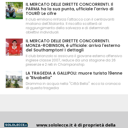
IL MERCATO DELLE DIRETTE CONCORRENTI. Il
PARMA ha la sua punta, ufficiale l'arrivo di
TOURÉ! Le cifre
Il club emiliano rinforza l'attacco con il centravanti
maliano dell'Atalanta. Il riscatto scatterà al
raggiungimento della salvezza e di determinati
obiettivi individuali.
IL MERCATO DELLE DIRETTE CONCORRENTI.
MONZA-ROBINSON, è ufficiale: arriva l'esterno
del Southampton! I dettagli
Il club brianzolo si assicura il giovane esterno offensivo
inglese classe 2007, reduce da una stagione da 26
presenze e 2 reti in Championship.
LA TRAGEDIA A GALLIPOLI: muore turista 19enne
a "Rivabella"
Dramma in acqua nella "Città Bella": ecco la cronaca
di questa tragedia
www.sololecce.it
è di proprietà della