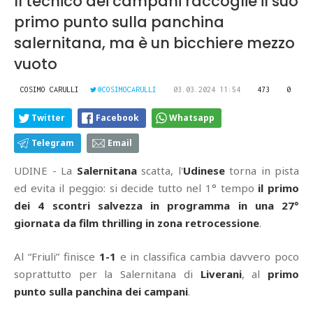
Il tecnico dei campani raccoglie il suo
primo punto sulla panchina
salernitana, ma è un bicchiere mezzo
vuoto
COSIMO CARULLI
@COSIMOCARULLI
03.03.2024 11:54
473
0
Twitter
Facebook
Whatsapp
Telegram
Email
UDINE - La
Salernitana
scatta, l'
Udinese
torna in pista
ed evita il peggio: si decide tutto nel 1° tempo
il primo
dei 4 scontri salvezza in programma in una 27°
giornata da film thrilling in zona retrocessione
.
Al “Friuli” finisce
1-1
e in classifica cambia davvero poco
soprattutto per la Salernitana di
Liverani
, al
primo
punto sulla panchina dei campani
.