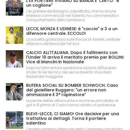
L'EX PORTIERE VIVIANO SU BANDA E' CERTO: "è
un coglione"
L'ex portiere del Bologna, soprattutto, che ha anche
interessi commerciali nel Salento, ha commentato il
comportamento dello zambiano
LECCE, MONZA E UDINESE: è "caccia" a 3 a un
difensore centrale. ECCOLO!
La società giallorossa sulle tracce di Asente, centrale
difensivo del Maccabi Tel Aviv
CALCIO ALL'ITALIANA. Dopo il fallimento con
l'Under 19 arriva il meritato premio per BOLLINI:
Vice di Mancini in Nazionale
Dopo la fallimentare spedizione azzurra all'Europeo
Under 19 l'ex tecnico del Lecce diventa Vice della
Nazionale maggiore
BUFERA SOCIAL SU BOMBER SCHWOCH. Caso
del gioielliere Ruggero: "un errore non
ammazzare il 3° rapinatore"
Le parole dell'ex attaccante e anche ex primatista di
gol in B prima di Coda hanno alzato un polverone
BLEVE-LECCE, CI SIAMO! Ore decisive per una
trattativa ai dettagli. Torna il portiere
salentino
L'esperto estremo difensore della Carrarese candidato