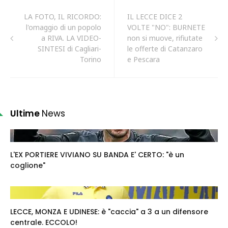
LA FOTO, IL RICORDO:
IL LECCE DICE 2
l'omaggio di un popolo
VOLTE "NO": BURNETE
a RIVA. LA VIDEO-
non si muove, rifiutate
SINTESI di Cagliari-
le offerte di Catanzaro
Torino
e Pescara
Ultime
News
L'EX PORTIERE VIVIANO SU BANDA E' CERTO: "è un
coglione"
LECCE, MONZA E UDINESE: è "caccia" a 3 a un difensore
centrale. ECCOLO!