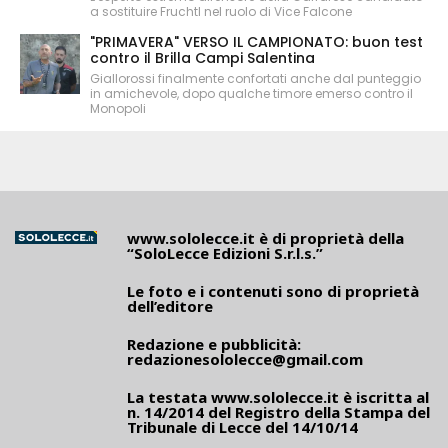
a sostituire Fruchtl nel ruolo di Vice Falcone
"PRIMAVERA" VERSO IL CAMPIONATO: buon test
contro il Brilla Campi Salentina
Giallorossi finalmente confortati anche dal punteggio
in amichevole, dopo qualche timore emerso contro il
Monopoli
www.sololecce.it
è di proprietà della
“SoloLecce Edizioni S.r.l.s.”
Le foto e i contenuti sono di proprietà
dell’editore
Redazione e pubblicità:
redazionesololecce@gmail.com
La testata
www.sololecce.it
è iscritta al
n. 14/2014 del Registro della Stampa del
Tribunale di Lecce del 14/10/14