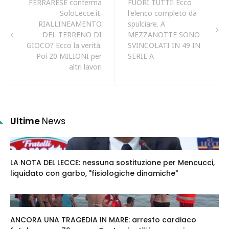
FERRARESE conferma
FUORI TUTTI! Ecco
SoloLecce.it.
l'elenco completo da
RIALLINEAMENTO
spulciare. A
DEL TERRENO DI
MEZZANOTTE SONO
GIOCO? Ecco la verità.
SVINCOLATI IN 49 IN
Poi 20 MILIONI per
SERIE A
altri lavori
Ultime
News
LA NOTA DEL LECCE: nessuna sostituzione per Mencucci,
liquidato con garbo, "fisiologiche dinamiche"
ANCORA UNA TRAGEDIA IN MARE: arresto cardiaco