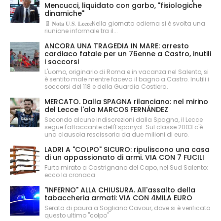
Mencucci, liquidato con garbo, "fisiologiche
dinamiche"
📄 𝐍𝐨𝐭𝐚 𝐔.𝐒. 𝐋𝐞𝐜𝐜𝐞Nella giornata odierna si è svolta una
riunione informale tra il...
ANCORA UNA TRAGEDIA IN MARE: arresto
cardiaco fatale per un 76enne a Castro, inutili
i soccorsi
L'uomo, originario di Roma e in vacanza nel Salento, si
è sentito male mentre faceva il bagno a Castro. Inutili i
soccorsi del 118 e della Guardia Costiera.
MERCATO. Dalla SPAGNA rilanciano: nel mirino
del Lecce l'ala MARCOS FERNÁNDEZ
Secondo alcune indiscrezioni dalla Spagna, il Lecce
segue l'attaccante dell'Espanyol. Sul classe 2003 c'è
una clausola rescissoria da due milioni di euro.
LADRI A "COLPO" SICURO: ripuliscono una casa
di un appassionato di armi. VIA CON 7 FUCILI
Furto mirato a Castrignano del Capo, nel Sud Salento:
ecco la cronaca
"INFERNO" ALLA CHIUSURA. All'assalto della
tabaccheria armati: VIA CON 4MILA EURO
Serata di paura a Sogliano Cavour, dove si è verificato
questo ultimo "colpo"