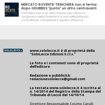
MERCATO ROVENTE! TRINCHERA non si ferma:
dopo GEUBBELS "punta" un altro centravanti
Trinchera cerca un altro rinforzo per l'attacco:
l'angolano della Fiorentina è una delle piste più
concrete per completare il reparto offensivo.
www.sololecce.it
è di proprietà della
“SoloLecce Edizioni S.r.l.s.”
Le foto e i contenuti sono di proprietà
dell’editore
Redazione e pubblicità:
redazionesololecce@gmail.com
La testata
www.sololecce.it
è iscritta al
n. 14/2014 del Registro della Stampa del
Tribunale di Lecce del 14/10/14
Direttore Responsabile Cosimo Carulli