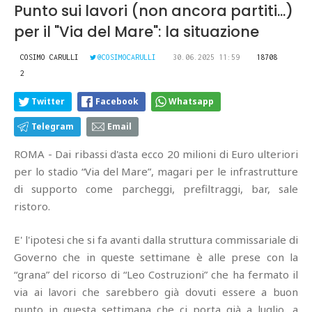
Punto sui lavori (non ancora partiti...)
per il "Via del Mare": la situazione
COSIMO CARULLI
@COSIMOCARULLI
30.06.2025 11:59
18708
2
Twitter
Facebook
Whatsapp
Telegram
Email
ROMA - Dai ribassi d'asta ecco 20 milioni di Euro ulteriori
per lo stadio “Via del Mare”, magari per le infrastrutture
di supporto come parcheggi, prefiltraggi, bar, sale
ristoro.
E' l'ipotesi che si fa avanti dalla struttura commissariale di
Governo che in queste settimane è alle prese con la
“grana” del ricorso di “Leo Costruzioni” che ha fermato il
via ai lavori che sarebbero già dovuti essere a buon
punto in questa settimana che ci porta già a luglio, a