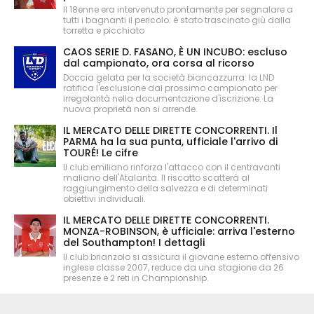
Il 18enne era intervenuto prontamente per segnalare a
tutti i bagnanti il pericolo: è stato trascinato giù dalla
torretta e picchiato
CAOS SERIE D. FASANO, È UN INCUBO: escluso
dal campionato, ora corsa al ricorso
Doccia gelata per la società biancazzurra: la LND
ratifica l'esclusione dal prossimo campionato per
irregolarità nella documentazione d'iscrizione. La
nuova proprietà non si arrende.
IL MERCATO DELLE DIRETTE CONCORRENTI. Il
PARMA ha la sua punta, ufficiale l'arrivo di
TOURÉ! Le cifre
Il club emiliano rinforza l'attacco con il centravanti
maliano dell'Atalanta. Il riscatto scatterà al
raggiungimento della salvezza e di determinati
obiettivi individuali.
IL MERCATO DELLE DIRETTE CONCORRENTI.
MONZA-ROBINSON, è ufficiale: arriva l'esterno
del Southampton! I dettagli
Il club brianzolo si assicura il giovane esterno offensivo
inglese classe 2007, reduce da una stagione da 26
presenze e 2 reti in Championship.