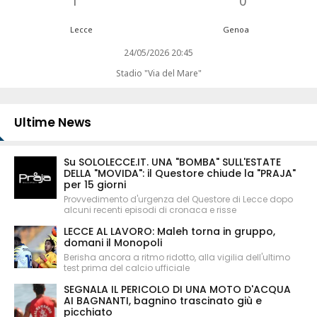
1
0
Lecce
Genoa
24/05/2026 20:45
Stadio "Via del Mare"
Ultime News
Su SOLOLECCE.IT. UNA "BOMBA" SULL'ESTATE
DELLA "MOVIDA": il Questore chiude la "PRAJA"
per 15 giorni
Provvedimento d'urgenza del Questore di Lecce dopo
alcuni recenti episodi di cronaca e risse
LECCE AL LAVORO: Maleh torna in gruppo,
domani il Monopoli
Berisha ancora a ritmo ridotto, alla vigilia dell'ultimo
test prima del calcio ufficiale
SEGNALA IL PERICOLO DI UNA MOTO D'ACQUA
AI BAGNANTI, bagnino trascinato giù e
picchiato