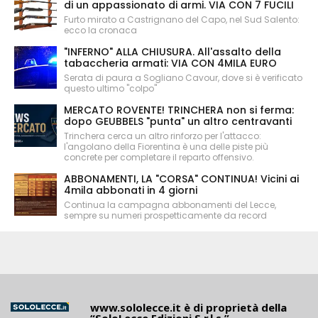
di un appassionato di armi. VIA CON 7 FUCILI
Furto mirato a Castrignano del Capo, nel Sud Salento:
ecco la cronaca
"INFERNO" ALLA CHIUSURA. All'assalto della
tabaccheria armati: VIA CON 4MILA EURO
Serata di paura a Sogliano Cavour, dove si è verificato
questo ultimo "colpo"
MERCATO ROVENTE! TRINCHERA non si ferma:
dopo GEUBBELS "punta" un altro centravanti
Trinchera cerca un altro rinforzo per l'attacco:
l'angolano della Fiorentina è una delle piste più
concrete per completare il reparto offensivo.
ABBONAMENTI, LA "CORSA" CONTINUA! Vicini ai
4mila abbonati in 4 giorni
Continua la campagna abbonamenti del Lecce,
sempre su numeri prospetticamente da record
www.sololecce.it
è di proprietà della
“SoloLecce Edizioni S.r.l.s.”