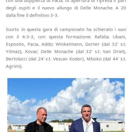
con una doppietta di Pacia. In apertura di ripresa il pari
degli ospiti e il nuovo allungo di Delle Monache. A 20
dalla fine il definitivo 3-3.
Scurto in questa gara di campionato ha schierato i suoi
con il 4-3-3, con questa formazione: Rafalia; Ubani,
Esposito, Pacia, Addo; Winkelmann, Gorter (dal 32' s.t.
Yilmaz), Kovac; Delle Monache (dal 32' s.t. Van Driel),
Bertolucci (dal 24' s.t. Vescan Kodor), Mboko (dal 44' s.t.
Agrimi).