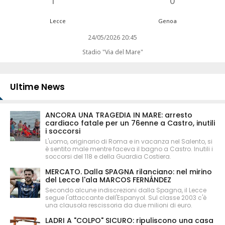
1
0
Lecce
Genoa
24/05/2026 20:45
Stadio "Via del Mare"
Ultime News
ANCORA UNA TRAGEDIA IN MARE: arresto
cardiaco fatale per un 76enne a Castro, inutili
i soccorsi
L'uomo, originario di Roma e in vacanza nel Salento, si
è sentito male mentre faceva il bagno a Castro. Inutili i
soccorsi del 118 e della Guardia Costiera.
MERCATO. Dalla SPAGNA rilanciano: nel mirino
del Lecce l'ala MARCOS FERNÁNDEZ
Secondo alcune indiscrezioni dalla Spagna, il Lecce
segue l'attaccante dell'Espanyol. Sul classe 2003 c'è
una clausola rescissoria da due milioni di euro.
LADRI A "COLPO" SICURO: ripuliscono una casa