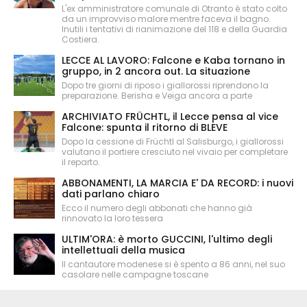
L'ex amministratore comunale di Otranto è stato colto
da un improvviso malore mentre faceva il bagno.
Inutili i tentativi di rianimazione del 118 e della Guardia
Costiera.
LECCE AL LAVORO: Falcone e Kaba tornano in
gruppo, in 2 ancora out. La situazione
Dopo tre giorni di riposo i giallorossi riprendono la
preparazione. Berisha e Veiga ancora a parte
ARCHIVIATO FRÜCHTL, il Lecce pensa al vice
Falcone: spunta il ritorno di BLEVE
Dopo la cessione di Früchtl al Salisburgo, i giallorossi
valutano il portiere cresciuto nel vivaio per completare
il reparto.
ABBONAMENTI, LA MARCIA E' DA RECORD: i nuovi
dati parlano chiaro
Ecco il numero degli abbonati che hanno già
rinnovato la loro tessera
ULTIM'ORA: è morto GUCCINI, l'ultimo degli
intellettuali della musica
Il cantautore modenese si è spento a 86 anni, nel suo
casolare nelle campagne toscane