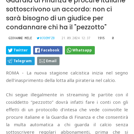
Guardia di Finanza e procure italiane
sottoscrivono un accordo: non ci
sarà bisogno di un giudice per
condannare chi ha il "pezzotto"
GIOVANNI MELE
@JOEMFZB
21.09.2024 12:37
1915
0
Twitter
Facebook
Whatsapp
Telegram
Email
ROMA - La nuova stagione calcistica inizia nel segno
dell'inasprimento della lotta alla pirateria nel calcio.
Chi segue illegalmente in streaming le partite con il
cosiddetto “pezzotto” dovrà infatti fare i conti con gli
effetti di un protocollo d'intesa che vede coinvolte le
procure italiane e la Guardia di Finanza e che consentirà
la multa automatica a chi guarda il calcio senza
sottoscrivere regolari abbonamenti, prima che si