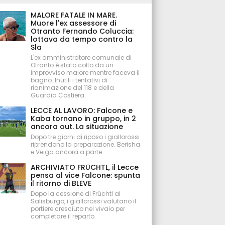
MALORE FATALE IN MARE.
Muore l'ex assessore di
Otranto Fernando Coluccia:
lottava da tempo contro la
Sla
L'ex amministratore comunale di
Otranto è stato colto da un
improvviso malore mentre faceva il
bagno. Inutili i tentativi di
rianimazione del 118 e della
Guardia Costiera.
LECCE AL LAVORO: Falcone e
Kaba tornano in gruppo, in 2
ancora out. La situazione
Dopo tre giorni di riposo i giallorossi
riprendono la preparazione. Berisha
e Veiga ancora a parte
ARCHIVIATO FRÜCHTL, il Lecce
pensa al vice Falcone: spunta
il ritorno di BLEVE
Dopo la cessione di Früchtl al
Salisburgo, i giallorossi valutano il
portiere cresciuto nel vivaio per
completare il reparto.