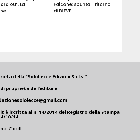
cora out. La
Falcone: spunta il ritorno
one
di BLEVE
ietà della “SoloLecce Edizioni S.r.l.s.”
di proprietà dell’editore
dazionesololecce@gmail.com
it
è iscritta al n. 14/2014 del Registro della Stampa
14/10/14
mo Carulli