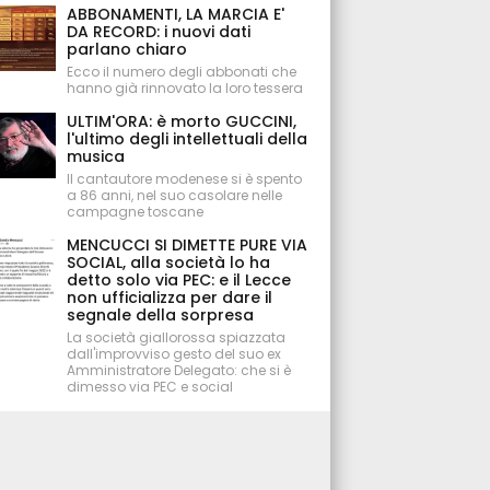
ABBONAMENTI, LA MARCIA E'
DA RECORD: i nuovi dati
parlano chiaro
Ecco il numero degli abbonati che
hanno già rinnovato la loro tessera
ULTIM'ORA: è morto GUCCINI,
l'ultimo degli intellettuali della
musica
Il cantautore modenese si è spento
a 86 anni, nel suo casolare nelle
campagne toscane
MENCUCCI SI DIMETTE PURE VIA
SOCIAL, alla società lo ha
detto solo via PEC: e il Lecce
non ufficializza per dare il
segnale della sorpresa
La società giallorossa spiazzata
dall'improvviso gesto del suo ex
Amministratore Delegato: che si è
dimesso via PEC e social