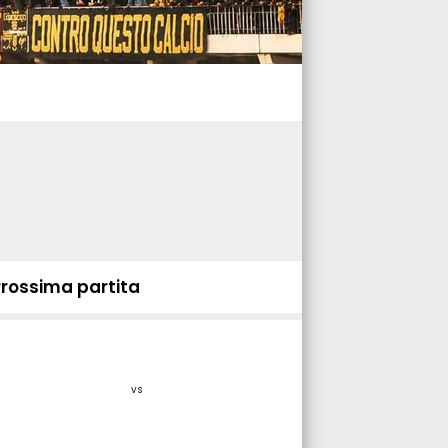
Prossima partita
vs