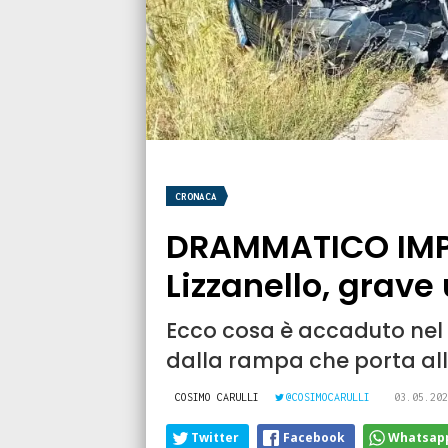
CRONACA
DRAMMATICO IMPA
Lizzanello, grave
Ecco cosa è accaduto nel
dalla rampa che porta al
COSIMO CARULLI
@COSIMOCARULLI
03.05.202
Twitter
Facebook
Whatsap