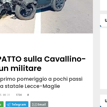
TTO sulla Cavallino-
 un militare
 primo pomeriggio a pochi passi
la statale Lecce-Maglie
5 00:31
1734
0
p
Telegram
Email