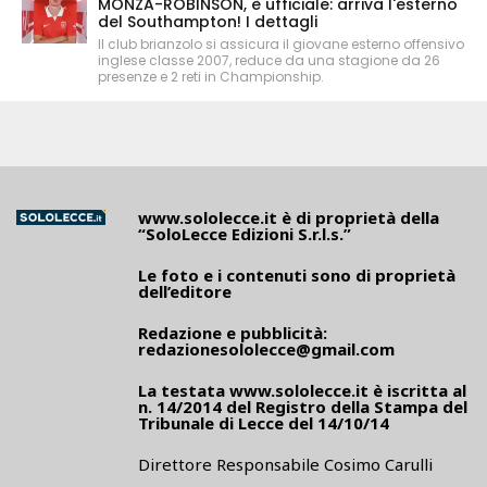
MONZA-ROBINSON, è ufficiale: arriva l'esterno
del Southampton! I dettagli
Il club brianzolo si assicura il giovane esterno offensivo
inglese classe 2007, reduce da una stagione da 26
presenze e 2 reti in Championship.
www.sololecce.it
è di proprietà della
“SoloLecce Edizioni S.r.l.s.”
Le foto e i contenuti sono di proprietà
dell’editore
Redazione e pubblicità:
redazionesololecce@gmail.com
La testata
www.sololecce.it
è iscritta al
n. 14/2014 del Registro della Stampa del
Tribunale di Lecce del 14/10/14
Direttore Responsabile Cosimo Carulli