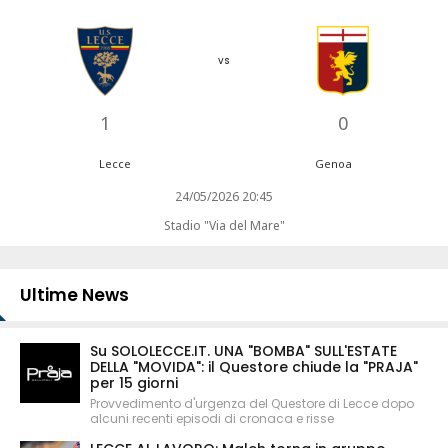
vs
1
0
Lecce
Genoa
24/05/2026 20:45
Stadio "Via del Mare"
Ultime News
Su SOLOLECCE.IT. UNA "BOMBA" SULL'ESTATE
DELLA "MOVIDA": il Questore chiude la "PRAJA"
per 15 giorni
Provvedimento d'urgenza del Questore di Lecce dopo
alcuni recenti episodi di cronaca e risse