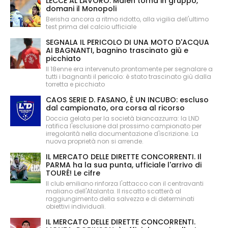
LECCE AL LAVORO: Maleh torna in gruppo,
domani il Monopoli
Berisha ancora a ritmo ridotto, alla vigilia dell'ultimo
test prima del calcio ufficiale
SEGNALA IL PERICOLO DI UNA MOTO D'ACQUA
AI BAGNANTI, bagnino trascinato giù e
picchiato
Il 18enne era intervenuto prontamente per segnalare a
tutti i bagnanti il pericolo: è stato trascinato giù dalla
torretta e picchiato
CAOS SERIE D. FASANO, È UN INCUBO: escluso
dal campionato, ora corsa al ricorso
Doccia gelata per la società biancazzurra: la LND
ratifica l'esclusione dal prossimo campionato per
irregolarità nella documentazione d'iscrizione. La
nuova proprietà non si arrende.
IL MERCATO DELLE DIRETTE CONCORRENTI. Il
PARMA ha la sua punta, ufficiale l'arrivo di
TOURÉ! Le cifre
Il club emiliano rinforza l'attacco con il centravanti
maliano dell'Atalanta. Il riscatto scatterà al
raggiungimento della salvezza e di determinati
obiettivi individuali.
IL MERCATO DELLE DIRETTE CONCORRENTI.