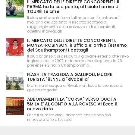
IL MERCATO DELLE DIRETTE CONCORRENTI. Il
PARMA ha la sua punta, ufficiale l'arrivo di
TOURÉ! Le cifre
Il club emiliano rinforza l'attacco con il centravanti
maliano dell'Atalanta. Il riscatto scatterà al
raggiungimento della salvezza e di determinati
obiettivi individuali.
IL MERCATO DELLE DIRETTE CONCORRENTI.
MONZA-ROBINSON, è ufficiale: arriva l'esterno
del Southampton! I dettagli
Il club brianzolo si assicura il giovane esterno offensivo
inglese classe 2007, reduce da una stagione da 26
presenze e 2 reti in Championship.
FLASH: LA TRAGEDIA A GALLIPOLI, MUORE
TURISTA 19ENNE a "Rivabella"
Dramma in acqua a "Rivabella". Ecco la cronaca di
questa tragedia
ABBONAMENTI, LA "CORSA" VERSO QUOTA
5MILA E' AL CONTO ALLA ROVESCIA! Ecco il
nuovo dato
Ecco il numero degli abbonati che hanno già
rinnovato la loro tessera