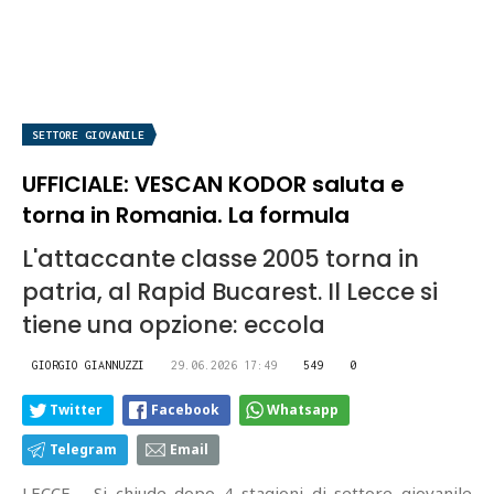
SETTORE GIOVANILE
UFFICIALE: VESCAN KODOR saluta e
torna in Romania. La formula
L'attaccante classe 2005 torna in
patria, al Rapid Bucarest. Il Lecce si
tiene una opzione: eccola
GIORGIO GIANNUZZI
29.06.2026 17:49
549
0
Twitter
Facebook
Whatsapp
Telegram
Email
LECCE - Si chiude dopo 4 stagioni di settore giovanile