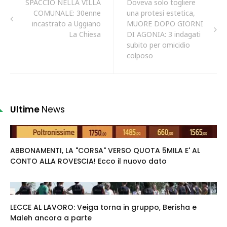
SPACCIO NELLA VILLA
Doveva solo togliere
COMUNALE: 30enne
una protesi estetica,
incastrato a Uggiano
MUORE DOPO GIORNI
La Chiesa
DI AGONIA: 3 indagati
subito per omicidio
colposo
Ultime
News
ABBONAMENTI, LA "CORSA" VERSO QUOTA 5MILA E' AL
CONTO ALLA ROVESCIA! Ecco il nuovo dato
LECCE AL LAVORO: Veiga torna in gruppo, Berisha e
Maleh ancora a parte