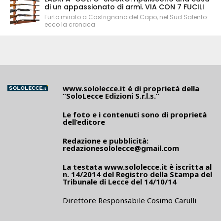
di un appassionato di armi. VIA CON 7 FUCILI
Furto mirato a Castrignano del Capo, nel Sud Salento:
ecco la cronaca
www.sololecce.it
è di proprietà della
“SoloLecce Edizioni S.r.l.s.”
Le foto e i contenuti sono di proprietà
dell’editore
Redazione e pubblicità:
redazionesololecce@gmail.com
La testata
www.sololecce.it
è iscritta al
n. 14/2014 del Registro della Stampa del
Tribunale di Lecce del 14/10/14
Direttore Responsabile Cosimo Carulli