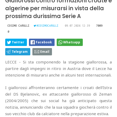
Giallorossi contro formazioni croate e
algerine per misurarsi in vista della
prossima durissima Serie A
COSIMO CARULLI
@COSIMOCARULLI
09.07.2026 12:39
7009
0
Twitter
Facebook
Whatsapp
Telegram
Email
LECCE - Si sta componendo la stagione giallorossa, a
partire dagli impegni in ritiro in Austria dove il Lecce ha
intenzione di misurarsi anche in alcuni test internazionali.
I giallorossi affronteranno certamente i croati dell'Istra
del DS Bjelanovic, ex attaccante giallorosso di Zeman
(2004/2005) che sui social ha già anticipato questa
notizia, annunciando che la sua squadra giocherà contro il
suo vecchio club da calciatore nella preparazione estiva.