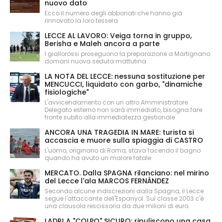
nuovo dato
Ecco il numero degli abbonati che hanno già
rinnovato la loro tessera
LECCE AL LAVORO: Veiga torna in gruppo,
Berisha e Maleh ancora a parte
I giallorossi proseguono la preparazione a Martignano:
domani nuova seduta mattutina
LA NOTA DEL LECCE: nessuna sostituzione per
MENCUCCI, liquidato con garbo, "dinamiche
fisiologiche"
L'avvicendamento con un altro Amministratore
Delegato esterno non sarà immediato, bisogna fare
fronte subito alla immediatezza gestionale
ANCORA UNA TRAGEDIA IN MARE: turista si
accascia e muore sulla spiaggia di CASTRO
L'uomo, originario di Roma, stava facendo il bagno
quando ha avuto un malore fatale
MERCATO. Dalla SPAGNA rilanciano: nel mirino
del Lecce l'ala MARCOS FERNÁNDEZ
Secondo alcune indiscrezioni dalla Spagna, il Lecce
segue l'attaccante dell'Espanyol. Sul classe 2003 c'è
una clausola rescissoria da due milioni di euro.
LADRI A "COLPO" SICURO: ripuliscono una casa