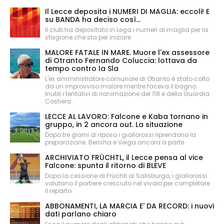
Il Lecce deposita i NUMERI DI MAGLIA: eccoli! E
su BANDA ha deciso così...
Il club ha depositato in Lega i numeri di maglia per la
stagione che sta per iniziare
MALORE FATALE IN MARE. Muore l'ex assessore
di Otranto Fernando Coluccia: lottava da
tempo contro la Sla
L'ex amministratore comunale di Otranto è stato colto
da un improvviso malore mentre faceva il bagno.
Inutili i tentativi di rianimazione del 118 e della Guardia
Costiera.
LECCE AL LAVORO: Falcone e Kaba tornano in
gruppo, in 2 ancora out. La situazione
Dopo tre giorni di riposo i giallorossi riprendono la
preparazione. Berisha e Veiga ancora a parte
ARCHIVIATO FRÜCHTL, il Lecce pensa al vice
Falcone: spunta il ritorno di BLEVE
Dopo la cessione di Früchtl al Salisburgo, i giallorossi
valutano il portiere cresciuto nel vivaio per completare
il reparto.
ABBONAMENTI, LA MARCIA E' DA RECORD: i nuovi
dati parlano chiaro