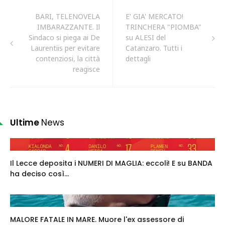
BARI, TELENOVELA
E' GIA' MERCATO!
IMBARAZZANTE. Il
TRINCHERA "PIOMBA"
Sindaco si piega ai De
su ALESI del
Laurentiis per evitare
Catanzaro. Tutti i
contenziosi, la città
dettagli
reagisce
Ultime
News
Il Lecce deposita i NUMERI DI MAGLIA: eccoli! E su BANDA
ha deciso così...
MALORE FATALE IN MARE. Muore l'ex assessore di