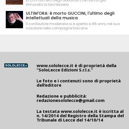
Ecco il numero degli abbonati che hanno già
rinnovato la loro tessera
ULTIM'ORA: è morto GUCCINI, l'ultimo degli
intellettuali della musica
Il cantautore modenese si è spento a 86 anni, nel suo
casolare nelle campagne toscane
www.sololecce.it
è di proprietà della
“SoloLecce Edizioni S.r.l.s.”
Le foto e i contenuti sono di proprietà
dell’editore
Redazione e pubblicità:
redazionesololecce@gmail.com
La testata
www.sololecce.it
è iscritta al
n. 14/2014 del Registro della Stampa del
Tribunale di Lecce del 14/10/14