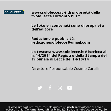
www.sololecce.it
è di proprietà della
“SoloLecce Edizioni S.r.l.s.”
Le foto e i contenuti sono di proprietà
dell’editore
Redazione e pubblicità:
redazionesololecce@gmail.com
La testata
www.sololecce.it
è iscritta al
n. 14/2014 del Registro della Stampa del
Tribunale di Lecce del 14/10/14
Direttore Responsabile Cosimo Carulli
Questo sito o gli strumenti terzi da questo utilizzati si avvalgono di cookie
necessari al funzionamento ed utili alle finalità illustrate nella cookie policy. Se