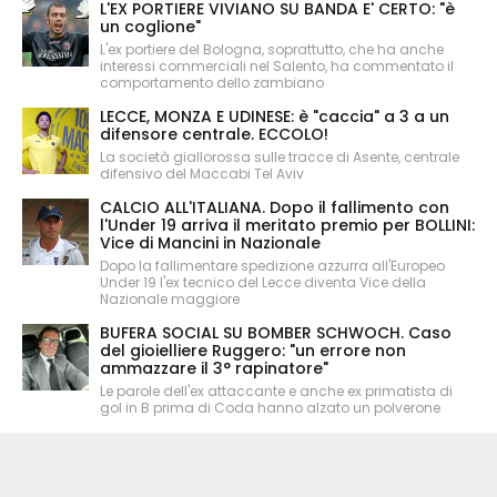
L'EX PORTIERE VIVIANO SU BANDA E' CERTO: "è
un coglione"
L'ex portiere del Bologna, soprattutto, che ha anche
interessi commerciali nel Salento, ha commentato il
comportamento dello zambiano
LECCE, MONZA E UDINESE: è "caccia" a 3 a un
difensore centrale. ECCOLO!
La società giallorossa sulle tracce di Asente, centrale
difensivo del Maccabi Tel Aviv
CALCIO ALL'ITALIANA. Dopo il fallimento con
l'Under 19 arriva il meritato premio per BOLLINI:
Vice di Mancini in Nazionale
Dopo la fallimentare spedizione azzurra all'Europeo
Under 19 l'ex tecnico del Lecce diventa Vice della
Nazionale maggiore
BUFERA SOCIAL SU BOMBER SCHWOCH. Caso
del gioielliere Ruggero: "un errore non
ammazzare il 3° rapinatore"
Le parole dell'ex attaccante e anche ex primatista di
gol in B prima di Coda hanno alzato un polverone