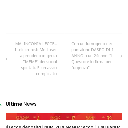
MALINCONIA LECCE...
Con un fumogeno nei
I telecronisti Mediaset
pantaloni: DASPO DI 1
a prenderlo in giro, i
ANNO a un 24enne. Il
"MEME" dei social
Questore lo firma per
spietati. E' un avvio
"urgenza"
complicato
Ultime
News
Il Lecce deposita i NUMERI DI MAGLIA: eccoli! E su BANDA