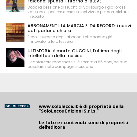
Falcone: spunta il ritorno di BLEVE
Dopo la cessione di Früchtl al Salisburgo, i giallorossi
valutano il portiere cresciuto nel vivaio per completare
il reparto.
ABBONAMENTI, LA MARCIA E' DA RECORD: i nuovi
dati parlano chiaro
Ecco il numero degli abbonati che hanno già
rinnovato la loro tessera
ULTIM'ORA: è morto GUCCINI, l'ultimo degli
intellettuali della musica
Il cantautore modenese si è spento a 86 anni, nel suo
casolare nelle campagne toscane
www.sololecce.it
è di proprietà della
“SoloLecce Edizioni S.r.l.s.”
Le foto e i contenuti sono di proprietà
dell’editore