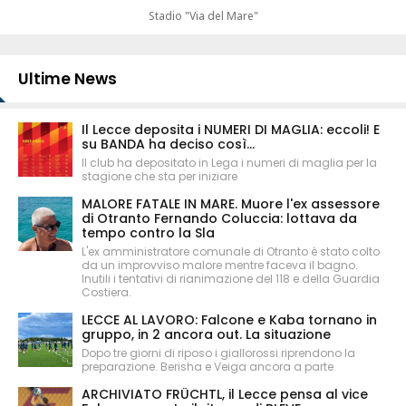
Stadio "Via del Mare"
Ultime News
Il Lecce deposita i NUMERI DI MAGLIA: eccoli! E
su BANDA ha deciso così...
Il club ha depositato in Lega i numeri di maglia per la
stagione che sta per iniziare
MALORE FATALE IN MARE. Muore l'ex assessore
di Otranto Fernando Coluccia: lottava da
tempo contro la Sla
L'ex amministratore comunale di Otranto è stato colto
da un improvviso malore mentre faceva il bagno.
Inutili i tentativi di rianimazione del 118 e della Guardia
Costiera.
LECCE AL LAVORO: Falcone e Kaba tornano in
gruppo, in 2 ancora out. La situazione
Dopo tre giorni di riposo i giallorossi riprendono la
preparazione. Berisha e Veiga ancora a parte
ARCHIVIATO FRÜCHTL, il Lecce pensa al vice