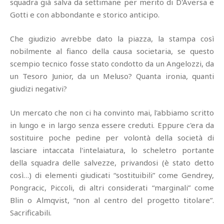
squadra già salva da settimane per merito di D'Aversa e
Gotti e con abbondante e storico anticipo.
Che giudizio avrebbe dato la piazza, la stampa così
nobilmente al fianco della causa societaria, se questo
scempio tecnico fosse stato condotto da un Angelozzi, da
un Tesoro Junior, da un Meluso? Quanta ironia, quanti
giudizi negativi?
Un mercato che non ci ha convinto mai, l'abbiamo scritto
in lungo e in largo senza essere creduti. Eppure c'era da
sostituire poche pedine per volontà della società di
lasciare intaccata l'intelaiatura, lo scheletro portante
della squadra delle salvezze, privandosi (è stato detto
così…) di elementi giudicati “sostituibili” come Gendrey,
Pongracic, Piccoli, di altri considerati “marginali” come
Blin o Almqvist, “non al centro del progetto titolare”.
Sacrificabili.