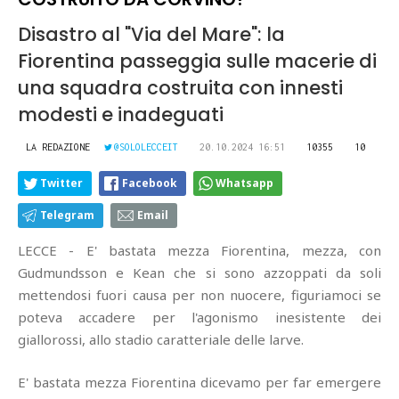
Disastro al "Via del Mare": la
Fiorentina passeggia sulle macerie di
una squadra costruita con innesti
modesti e inadeguati
LA REDAZIONE
@SOLOLECCEIT
20.10.2024 16:51
10355
10
Twitter
Facebook
Whatsapp
Telegram
Email
LECCE - E' bastata mezza Fiorentina, mezza, con
Gudmundsson e Kean che si sono azzoppati da soli
mettendosi fuori causa per non nuocere, figuriamoci se
poteva accadere per l'agonismo inesistente dei
giallorossi, allo stadio caratteriale delle larve.
E' bastata mezza Fiorentina dicevamo per far emergere