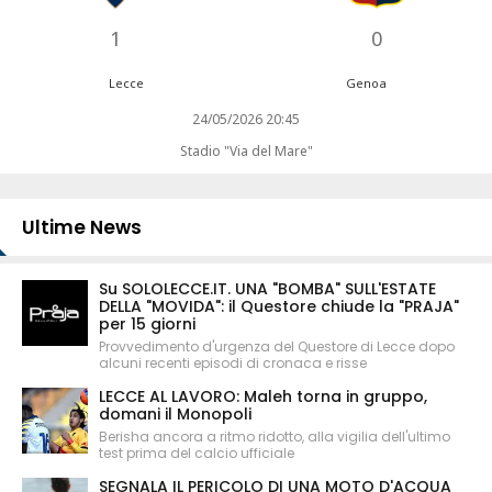
1
0
Lecce
Genoa
24/05/2026 20:45
Stadio "Via del Mare"
Ultime News
Su SOLOLECCE.IT. UNA "BOMBA" SULL'ESTATE
DELLA "MOVIDA": il Questore chiude la "PRAJA"
per 15 giorni
Provvedimento d'urgenza del Questore di Lecce dopo
alcuni recenti episodi di cronaca e risse
LECCE AL LAVORO: Maleh torna in gruppo,
domani il Monopoli
Berisha ancora a ritmo ridotto, alla vigilia dell'ultimo
test prima del calcio ufficiale
SEGNALA IL PERICOLO DI UNA MOTO D'ACQUA