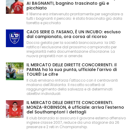
AI BAGNANTI, bagnino trascinato giù e
picchiato
Il 18enne era intervenuto prontamente per segnalare a
tutti i bagnanti il pericolo: è stato trascinato giù dalla
torretta e picchiato
CAOS SERIE D. FASANO, È UN INCUBO: escluso
dal campionato, ora corsa al ricorso
Doccia gelata per la società biancazzurra: la LND
ratifica l'esclusione dal prossimo campionato per
irregolarità nella documentazione d'iscrizione. La
nuova proprietà non si arrende.
IL MERCATO DELLE DIRETTE CONCORRENTI. Il
PARMA ha la sua punta, ufficiale l'arrivo di
TOURÉ! Le cifre
Il club emiliano rinforza l'attacco con il centravanti
maliano dell'Atalanta. Il riscatto scatterà al
raggiungimento della salvezza e di determinati
obiettivi individuali.
IL MERCATO DELLE DIRETTE CONCORRENTI.
MONZA-ROBINSON, è ufficiale: arriva l'esterno
del Southampton! I dettagli
Il club brianzolo si assicura il giovane esterno offensivo
inglese classe 2007, reduce da una stagione da 26
presenze e 2 reti in Championship.