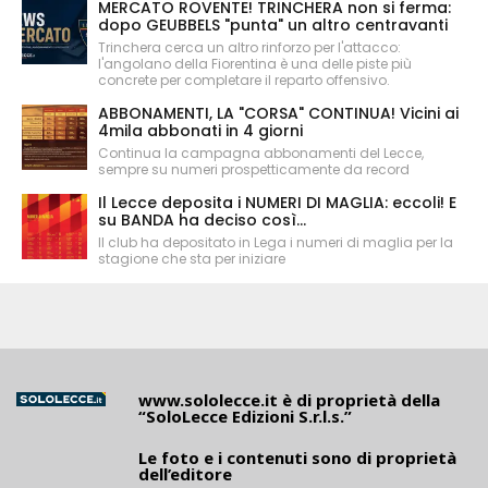
MERCATO ROVENTE! TRINCHERA non si ferma:
dopo GEUBBELS "punta" un altro centravanti
Trinchera cerca un altro rinforzo per l'attacco:
l'angolano della Fiorentina è una delle piste più
concrete per completare il reparto offensivo.
ABBONAMENTI, LA "CORSA" CONTINUA! Vicini ai
4mila abbonati in 4 giorni
Continua la campagna abbonamenti del Lecce,
sempre su numeri prospetticamente da record
Il Lecce deposita i NUMERI DI MAGLIA: eccoli! E
su BANDA ha deciso così...
Il club ha depositato in Lega i numeri di maglia per la
stagione che sta per iniziare
www.sololecce.it
è di proprietà della
“SoloLecce Edizioni S.r.l.s.”
Le foto e i contenuti sono di proprietà
dell’editore