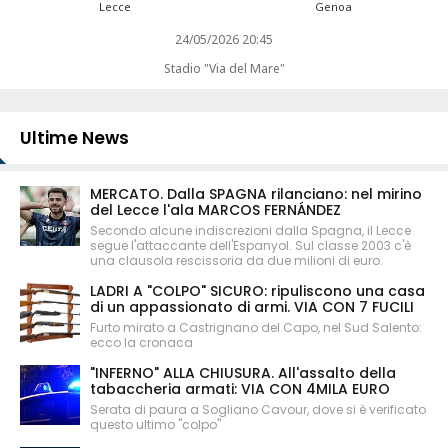
Lecce
Genoa
24/05/2026 20:45
Stadio "Via del Mare"
Ultime News
MERCATO. Dalla SPAGNA rilanciano: nel mirino
del Lecce l'ala MARCOS FERNÁNDEZ
Secondo alcune indiscrezioni dalla Spagna, il Lecce
segue l'attaccante dell'Espanyol. Sul classe 2003 c'è
una clausola rescissoria da due milioni di euro.
LADRI A "COLPO" SICURO: ripuliscono una casa
di un appassionato di armi. VIA CON 7 FUCILI
Furto mirato a Castrignano del Capo, nel Sud Salento:
ecco la cronaca
"INFERNO" ALLA CHIUSURA. All'assalto della
tabaccheria armati: VIA CON 4MILA EURO
Serata di paura a Sogliano Cavour, dove si è verificato
questo ultimo "colpo"