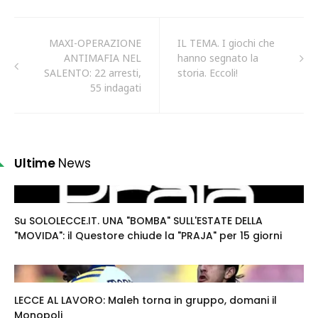
MAXI-OPERAZIONE
IL TEMA. I giochi che
ANTIMAFIA NEL
hanno segnato la
SALENTO: 22 arresti,
storia. Eccoli!
55 indagati
Ultime
News
Su SOLOLECCE.IT. UNA "BOMBA" SULL'ESTATE DELLA
"MOVIDA": il Questore chiude la "PRAJA" per 15 giorni
LECCE AL LAVORO: Maleh torna in gruppo, domani il
Monopoli