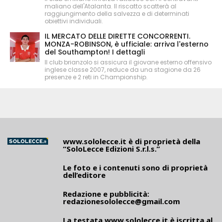
maliano dell'Atalanta. Il riscatto scatterà al
raggiungimento della salvezza e di determinati
obiettivi individuali.
IL MERCATO DELLE DIRETTE CONCORRENTI.
MONZA-ROBINSON, è ufficiale: arriva l'esterno
del Southampton! I dettagli
Il club brianzolo si assicura il giovane esterno offensivo
inglese classe 2007, reduce da una stagione da 26
presenze e 2 reti in Championship.
www.sololecce.it
è di proprietà della
“SoloLecce Edizioni S.r.l.s.”
Le foto e i contenuti sono di proprietà
dell’editore
Redazione e pubblicità:
redazionesololecce@gmail.com
La testata
www.sololecce.it
è iscritta al