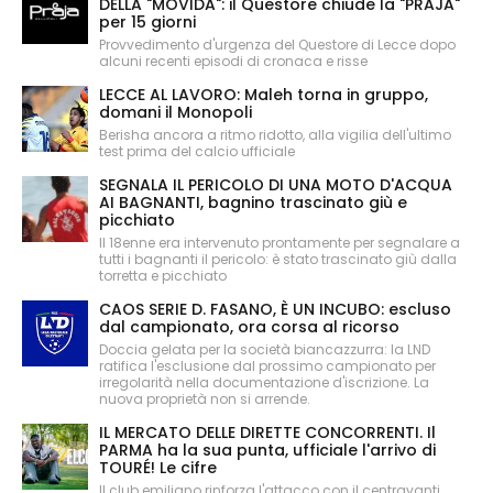
DELLA "MOVIDA": il Questore chiude la "PRAJA"
per 15 giorni
Provvedimento d'urgenza del Questore di Lecce dopo
alcuni recenti episodi di cronaca e risse
LECCE AL LAVORO: Maleh torna in gruppo,
domani il Monopoli
Berisha ancora a ritmo ridotto, alla vigilia dell'ultimo
test prima del calcio ufficiale
SEGNALA IL PERICOLO DI UNA MOTO D'ACQUA
AI BAGNANTI, bagnino trascinato giù e
picchiato
Il 18enne era intervenuto prontamente per segnalare a
tutti i bagnanti il pericolo: è stato trascinato giù dalla
torretta e picchiato
CAOS SERIE D. FASANO, È UN INCUBO: escluso
dal campionato, ora corsa al ricorso
Doccia gelata per la società biancazzurra: la LND
ratifica l'esclusione dal prossimo campionato per
irregolarità nella documentazione d'iscrizione. La
nuova proprietà non si arrende.
IL MERCATO DELLE DIRETTE CONCORRENTI. Il
PARMA ha la sua punta, ufficiale l'arrivo di
TOURÉ! Le cifre
Il club emiliano rinforza l'attacco con il centravanti