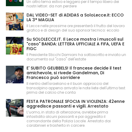
Un altro tema estivo e leggero per il tempo libero dei
nostri lettori: da non perdere
DAL VIDEO-SET di ADIDAS a SoloLecce.it: ECCO
LA 3° MAGLIA
Il Lecce nelle prossime ore presenterà il frutto del lavoro
grafico e di design del suo sponsor tecnico: eccolo
Su SOLOLECCE.IT. Il Lecce mostra i muscoli sul
"caso" BANDA: LETTERA UFFICIALE A FIFA, UEFA E
FIGC
Il Presidente Sticchi Damiani ha sottoscritto e inviato un
documento sul "caso" dell'estate
E' SUBITO GEUBBELS! Il francese decide il test
amichevole, si rivede Gandelman, Di
Francesco può sorridere
Il rientro dell'israeliano e il buon approccio del
transalpino appena arrivato le note liete dell'ultimo test
prima del calcio che conta
FESTA PATRONALE SFOCIA IN VIOLENZA: 42enne
aggredisce passanti e vigili. Arrestato
L’uomo, in stato di alterazione, avrebbe prima
infastidito alcuni passanti e poi aggredito il
comandante della Polizia Locale. Arrestato dai
carabinieri e trasferito in carcere.