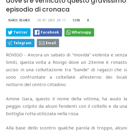
dove si è verificato questo gravissimo
episodio di cronaca
MARCO BIANCO
20.07.2025 20:17
5398
0
Twitter
Facebook
Whatsapp
Telegram
Email
ROVIGO - Ancora un sabato di “movida” violenta e senza
limiti, questa volta a Rovigo dove un 23enne è rimasto
ucciso in una colluttazione tra “bande” di ragazzi che si
sono confrontate a coltellate all'esterno dei locali
notturni del centro cittadino.
Amine Gara, questo il nome della vittima, ha avuto la
peggio colpito da alcuni fendenti con il coltello e da una
bottiglia rotta utilizzata nella rissa.
Alla base dello scontro qualche parola di troppo, alcuni