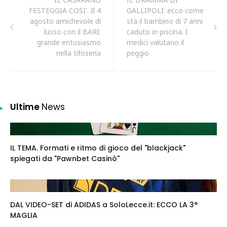
FESTEGGIA COSI'. Il 4
GALLIPOLI: ecco come
agosto amichevole di
sta il bambino di 7 anni
lusso con il BARI:
caduto in piscina. I
grande entusiasmo
medici valutano il
nella tifoseria
peggio
Ultime
News
IL TEMA. Formati e ritmo di gioco del "blackjack"
spiegati da "Pawnbet Casinò"
DAL VIDEO-SET di ADIDAS a SoloLecce.it: ECCO LA 3°
MAGLIA