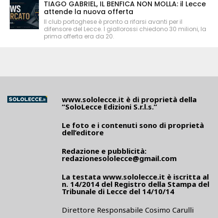
TIAGO GABRIEL, IL BENFICA NON MOLLA: il Lecce
attende la nuova offerta
Il club portoghese è pronto a rifarsi avanti per il
difensore del Lecce. I giallorossi chiedono 30 milioni, la
prima offerta era da 20.
www.sololecce.it
è di proprietà della
“SoloLecce Edizioni S.r.l.s.”
Le foto e i contenuti sono di proprietà
dell’editore
Redazione e pubblicità:
redazionesololecce@gmail.com
La testata
www.sololecce.it
è iscritta al
n. 14/2014 del Registro della Stampa del
Tribunale di Lecce del 14/10/14
Direttore Responsabile Cosimo Carulli