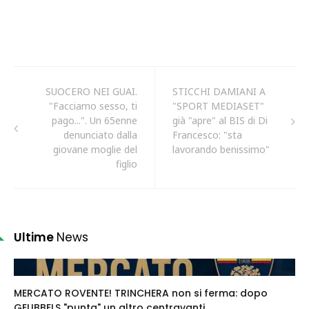
SUOCERO NEI GUAI.
STICCHI DAMIANI A
"Facciamo sesso, ti
"SPORT MEDIASET"
pago...". Un 65enne
già "apre" al BIS di Di
denunciato dalla
Francesco: "sta
giovane moglie del
lavorando benissimo"
figlio
Ultime
News
MERCATO ROVENTE! TRINCHERA non si ferma: dopo
GEUBBELS "punta" un altro centravanti