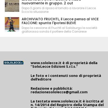
nuovamente in gruppo. 2 out
Dopo 3 giorni di riposo è tornato a lavorare il Lecce.
Ecco la situazione
ARCHIVIATO FRUCHTL, il Lecce pensa al VICE
FALCONE: spunta l'ipotesi BLEVE
Dopo la cessione di Fruchtl al Salisburgo la società
giallorossa sonda il portiere della Carrarese
www.sololecce.it
è di proprietà della
“SoloLecce Edizioni S.r.l.s.”
Le foto e i contenuti sono di proprietà
dell’editore
Redazione e pubblicità:
redazionesololecce@gmail.com
La testata
www.sololecce.it
è iscritta al
n. 14/2014 del Registro della Stampa del