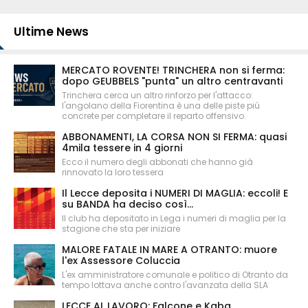
Ultime News
MERCATO ROVENTE! TRINCHERA non si ferma:
dopo GEUBBELS "punta" un altro centravanti
Trinchera cerca un altro rinforzo per l'attacco:
l'angolano della Fiorentina è una delle piste più
concrete per completare il reparto offensivo.
ABBONAMENTI, LA CORSA NON SI FERMA: quasi
4mila tessere in 4 giorni
Ecco il numero degli abbonati che hanno già
rinnovato la loro tessera
Il Lecce deposita i NUMERI DI MAGLIA: eccoli! E
su BANDA ha deciso così...
Il club ha depositato in Lega i numeri di maglia per la
stagione che sta per iniziare
MALORE FATALE IN MARE A OTRANTO: muore
l'ex Assessore Coluccia
L'ex amministratore comunale e politico di Otranto da
tempo lottava anche contro l'avanzata della SLA
LECCE AL LAVORO: Falcone e Kaba