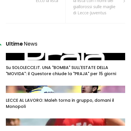
Ecco la lista
la lista con i nomi dei
giallorossi sulle maglie
di Lecce-Juventus
Ultime
News
Su SOLOLECCE.IT. UNA "BOMBA" SULL'ESTATE DELLA
"MOVIDA": il Questore chiude la "PRAJA" per 15 giorni
LECCE AL LAVORO: Maleh torna in gruppo, domani il
Monopoli