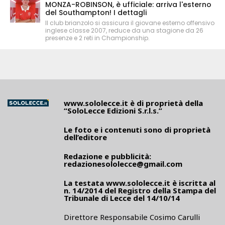
MONZA-ROBINSON, è ufficiale: arriva l'esterno
del Southampton! I dettagli
Il club brianzolo si assicura il giovane esterno offensivo
inglese classe 2007, reduce da una stagione da 26
presenze e 2 reti in Championship.
www.sololecce.it
è di proprietà della
“SoloLecce Edizioni S.r.l.s.”
Le foto e i contenuti sono di proprietà
dell’editore
Redazione e pubblicità:
redazionesololecce@gmail.com
La testata
www.sololecce.it
è iscritta al
n. 14/2014 del Registro della Stampa del
Tribunale di Lecce del 14/10/14
Direttore Responsabile Cosimo Carulli