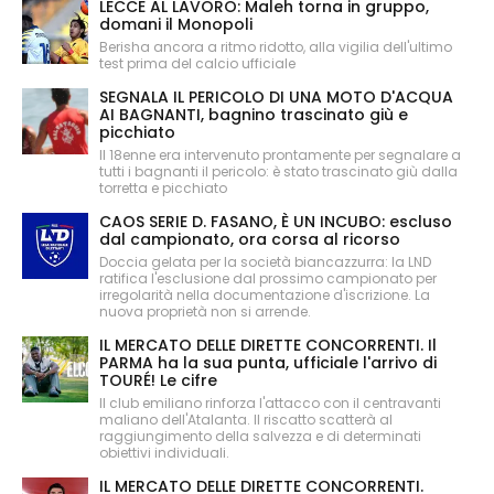
LECCE AL LAVORO: Maleh torna in gruppo,
domani il Monopoli
Berisha ancora a ritmo ridotto, alla vigilia dell'ultimo
test prima del calcio ufficiale
SEGNALA IL PERICOLO DI UNA MOTO D'ACQUA
AI BAGNANTI, bagnino trascinato giù e
picchiato
Il 18enne era intervenuto prontamente per segnalare a
tutti i bagnanti il pericolo: è stato trascinato giù dalla
torretta e picchiato
CAOS SERIE D. FASANO, È UN INCUBO: escluso
dal campionato, ora corsa al ricorso
Doccia gelata per la società biancazzurra: la LND
ratifica l'esclusione dal prossimo campionato per
irregolarità nella documentazione d'iscrizione. La
nuova proprietà non si arrende.
IL MERCATO DELLE DIRETTE CONCORRENTI. Il
PARMA ha la sua punta, ufficiale l'arrivo di
TOURÉ! Le cifre
Il club emiliano rinforza l'attacco con il centravanti
maliano dell'Atalanta. Il riscatto scatterà al
raggiungimento della salvezza e di determinati
obiettivi individuali.
IL MERCATO DELLE DIRETTE CONCORRENTI.