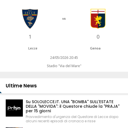
vs
1
0
Lecce
Genoa
24/05/2026 20:45
Stadio "Via del Mare"
Ultime News
Su SOLOLECCE.IT. UNA "BOMBA" SULL'ESTATE
DELLA "MOVIDA": il Questore chiude la "PRAJA"
per 15 giorni
Provvedimento d'urgenza del Questore di Lecce dopo
alcuni recenti episodi di cronaca e risse