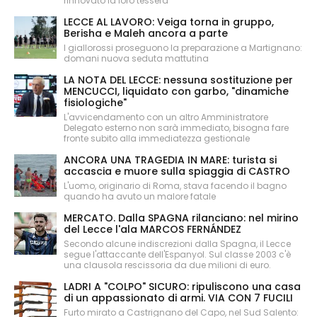
rinnovato la loro tessera
LECCE AL LAVORO: Veiga torna in gruppo,
Berisha e Maleh ancora a parte
I giallorossi proseguono la preparazione a Martignano:
domani nuova seduta mattutina
LA NOTA DEL LECCE: nessuna sostituzione per
MENCUCCI, liquidato con garbo, "dinamiche
fisiologiche"
L'avvicendamento con un altro Amministratore
Delegato esterno non sarà immediato, bisogna fare
fronte subito alla immediatezza gestionale
ANCORA UNA TRAGEDIA IN MARE: turista si
accascia e muore sulla spiaggia di CASTRO
L'uomo, originario di Roma, stava facendo il bagno
quando ha avuto un malore fatale
MERCATO. Dalla SPAGNA rilanciano: nel mirino
del Lecce l'ala MARCOS FERNÁNDEZ
Secondo alcune indiscrezioni dalla Spagna, il Lecce
segue l'attaccante dell'Espanyol. Sul classe 2003 c'è
una clausola rescissoria da due milioni di euro.
LADRI A "COLPO" SICURO: ripuliscono una casa
di un appassionato di armi. VIA CON 7 FUCILI
Furto mirato a Castrignano del Capo, nel Sud Salento: