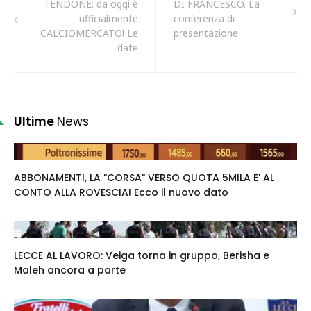
TENDONE: da oggi è
DI FRANCESCO. La
ufficialmente
conferenza di
CALCIOMERCATO! Le
presentazione
date
Ultime
News
ABBONAMENTI, LA "CORSA" VERSO QUOTA 5MILA E' AL
CONTO ALLA ROVESCIA! Ecco il nuovo dato
LECCE AL LAVORO: Veiga torna in gruppo, Berisha e
Maleh ancora a parte