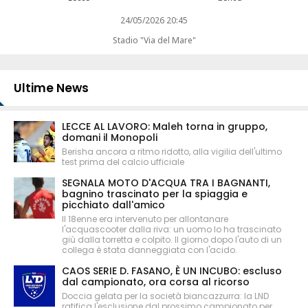
24/05/2026 20:45
Stadio "Via del Mare"
Ultime News
LECCE AL LAVORO: Maleh torna in gruppo,
domani il Monopoli
Berisha ancora a ritmo ridotto, alla vigilia dell'ultimo
test prima del calcio ufficiale
SEGNALA MOTO D'ACQUA TRA I BAGNANTI,
bagnino trascinato per la spiaggia e
picchiato dall'amico
Il 18enne era intervenuto per allontanare
l'acquascooter dalla riva: un uomo lo ha trascinato
giù dalla torretta e colpito. Il giorno dopo l'auto di un
collega è stata danneggiata con l'acido.
CAOS SERIE D. FASANO, È UN INCUBO: escluso
dal campionato, ora corsa al ricorso
Doccia gelata per la società biancazzurra: la LND
ratifica l'esclusione dal prossimo campionato per