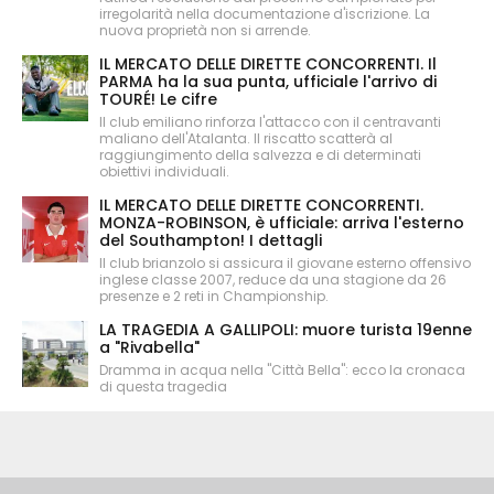
irregolarità nella documentazione d'iscrizione. La
nuova proprietà non si arrende.
IL MERCATO DELLE DIRETTE CONCORRENTI. Il
PARMA ha la sua punta, ufficiale l'arrivo di
TOURÉ! Le cifre
Il club emiliano rinforza l'attacco con il centravanti
maliano dell'Atalanta. Il riscatto scatterà al
raggiungimento della salvezza e di determinati
obiettivi individuali.
IL MERCATO DELLE DIRETTE CONCORRENTI.
MONZA-ROBINSON, è ufficiale: arriva l'esterno
del Southampton! I dettagli
Il club brianzolo si assicura il giovane esterno offensivo
inglese classe 2007, reduce da una stagione da 26
presenze e 2 reti in Championship.
LA TRAGEDIA A GALLIPOLI: muore turista 19enne
a "Rivabella"
Dramma in acqua nella "Città Bella": ecco la cronaca
di questa tragedia