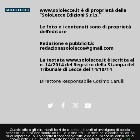
www.sololecce.it
è di proprietà della
“SoloLecce Edizioni S.r.l.s.”
Le foto e i contenuti sono di proprietà
dell’editore
Redazione e pubblicità:
redazionesololecce@gmail.com
La testata
www.sololecce.it
è iscritta al
n. 14/2014 del Registro della Stampa del
Tribunale di Lecce del 14/10/14
Direttore Responsabile Cosimo Carulli
Questo sito o gli strumenti terzi da questo utilizzati si avvalgono di cookie
necessari al funzionamento ed utili alle finalità illustrate nella cookie policy. Se
PRIVACY
vuoi saperne di più o negare il consenso a tutti o ad alcuni cookie, consulta la
cookie policy. Chiudendo questo banner acconsenti all'uso dei cookie.
Per