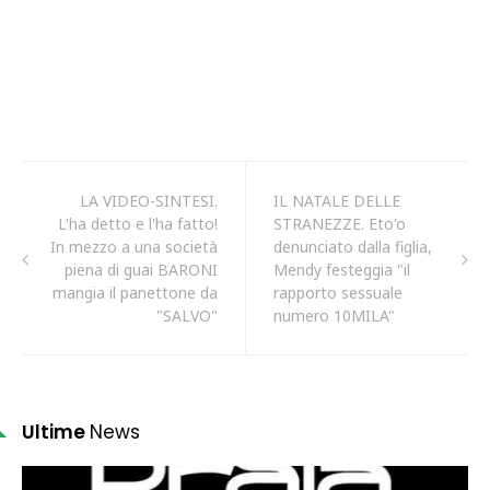
LA VIDEO-SINTESI.
IL NATALE DELLE
L'ha detto e l'ha fatto!
STRANEZZE. Eto'o
In mezzo a una società
denunciato dalla figlia,
piena di guai BARONI
Mendy festeggia "il
mangia il panettone da
rapporto sessuale
"SALVO"
numero 10MILA"
Ultime
News