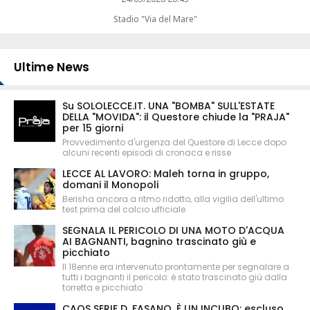
Stadio "Via del Mare"
Ultime News
Su SOLOLECCE.IT. UNA "BOMBA" SULL'ESTATE
DELLA "MOVIDA": il Questore chiude la "PRAJA"
per 15 giorni
Provvedimento d'urgenza del Questore di Lecce dopo
alcuni recenti episodi di cronaca e risse
LECCE AL LAVORO: Maleh torna in gruppo,
domani il Monopoli
Berisha ancora a ritmo ridotto, alla vigilia dell'ultimo
test prima del calcio ufficiale
SEGNALA IL PERICOLO DI UNA MOTO D'ACQUA
AI BAGNANTI, bagnino trascinato giù e
picchiato
Il 18enne era intervenuto prontamente per segnalare a
tutti i bagnanti il pericolo: è stato trascinato giù dalla
torretta e picchiato
CAOS SERIE D. FASANO, È UN INCUBO: escluso