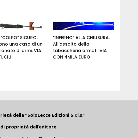
 "COLPO" SICURO:
"INFERNO" ALLA CHIUSURA.
cono una casa di un
All'assalto della
onato di armi. VIA
tabaccheria armati: VIA
UCILI
CON 4MILA EURO
ietà della “SoloLecce Edizioni S.r.l.s.”
di proprietà dell’editore