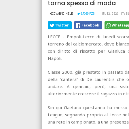
torna spesso di moda
GIOVANNI MELE
@JOEMFZB
15.12.2023 17:38
Twitter
Facebook
Whatsap
LECCE - Empoli-Lecce di lunedì scorso
terreno del calciomercato, dove biancoaz
con diritto di riscatto per Gianluca
Napoli.
Classe 2000, già prestato in passato d
della “cantera” di De Laurentiis che 
andare. A gennaio, però, una sis
ulteriormente crescere il ragazzo in otti
Sin qui Gaetano quest'anno ha messo
League, segnando proprio al Lecce nel 
una rete in campionato, a una presenza 