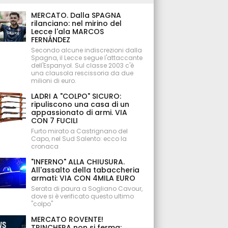
MERCATO. Dalla SPAGNA
rilanciano: nel mirino del
Lecce l'ala MARCOS
FERNÁNDEZ
Secondo alcune indiscrezioni dalla
Spagna, il Lecce segue l'attaccante
dell'Espanyol. Sul classe 2003 c'è
una clausola rescissoria da due
milioni di euro.
LADRI A "COLPO" SICURO:
ripuliscono una casa di un
appassionato di armi. VIA
CON 7 FUCILI
Furto mirato a Castrignano del
Capo, nel Sud Salento: ecco la
cronaca
"INFERNO" ALLA CHIUSURA.
All'assalto della tabaccheria
armati: VIA CON 4MILA EURO
Serata di paura a Sogliano Cavour,
dove si è verificato questo ultimo
"colpo"
MERCATO ROVENTE!
TRINCHERA non si ferma: