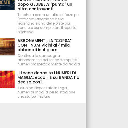
dopo GEUBBELS "punta" un
altro centravanti
Trinchera cerca un altro rinforzo per
l'attacco: l'angolano della
Fiorentina è una delle piste più
concrete per completare il reparto
offensivo.
ABBONAMENTI, LA "CORSA"
CONTINUA! Vicini ai 4mila
abbonati in 4 giorni
Continua la campagna
abbonamenti del Lecce, sempre su
numeri prospetticamente da record
Il Lecce deposita i NUMERI DI
MAGLIA: eccoli! E su BANDA ha
deciso così...
Il club ha depositato in Lega i
numeri di maglia per la stagione
che sta per iniziare