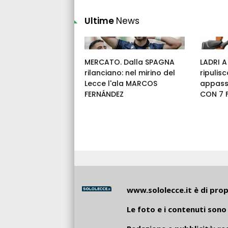
Ultime
News
MERCATO. Dalla SPAGNA
LADRI A
rilanciano: nel mirino del
ripulis
Lecce l'ala MARCOS
appassi
FERNÁNDEZ
CON 7 F
www.sololecce.it
è di propr
Le foto e i contenuti sono 