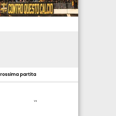
Prossima partita
vs