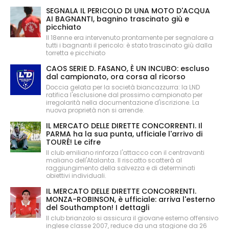
SEGNALA IL PERICOLO DI UNA MOTO D'ACQUA
AI BAGNANTI, bagnino trascinato giù e
picchiato
Il 18enne era intervenuto prontamente per segnalare a
tutti i bagnanti il pericolo: è stato trascinato giù dalla
torretta e picchiato
CAOS SERIE D. FASANO, È UN INCUBO: escluso
dal campionato, ora corsa al ricorso
Doccia gelata per la società biancazzurra: la LND
ratifica l'esclusione dal prossimo campionato per
irregolarità nella documentazione d'iscrizione. La
nuova proprietà non si arrende.
IL MERCATO DELLE DIRETTE CONCORRENTI. Il
PARMA ha la sua punta, ufficiale l'arrivo di
TOURÉ! Le cifre
Il club emiliano rinforza l'attacco con il centravanti
maliano dell'Atalanta. Il riscatto scatterà al
raggiungimento della salvezza e di determinati
obiettivi individuali.
IL MERCATO DELLE DIRETTE CONCORRENTI.
MONZA-ROBINSON, è ufficiale: arriva l'esterno
del Southampton! I dettagli
Il club brianzolo si assicura il giovane esterno offensivo
inglese classe 2007, reduce da una stagione da 26