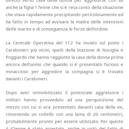
diretto verso casa della donna per aggredirla. Con lui
anche la figlia 17enne che si è resa conto della situazione
che stava rapidamente precipitando pericolosamente ed
ha fatto in tempo ad avvisare la madre delle intenzioni
dell'e marito e di conseguenza le forze dell'ordine.
La Centrale Operativa del 112 ha inviato sul posto i
Carabinieri più vicini, quelli della Stazione di Nociglia e
Poggiardo che hanno raggiunto la casa della donna prima
ancora dell'uomo che quando si è presentato furioso e
minaccioso per aggredire la compagna si è trovato
davanti i Carabinieri.
Dopo aver immobilizzato il potenziale aggressore i
militari hanno provveduto ad una perquisizione del
mezzo con cui si era presentato davanti casa della ex,
rinvenendo un coltello con una lama di 20 centimetri,
probabilmente pronto per essere utilizzato. Per questo
il 42enne è stato arrestato, anche in virtù del fatto di