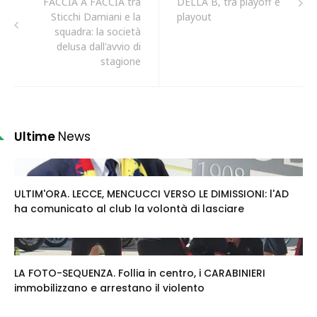
FACCIA A FACCIA tra
DELLA B, tra playoff e
Sticchi Damiani e la
playout
squadra: la società
delusa dall'avvio di
stagione
Ultime
News
ULTIM'ORA. LECCE, MENCUCCI VERSO LE DIMISSIONI: l'AD
ha comunicato al club la volontà di lasciare
LA FOTO-SEQUENZA. Follia in centro, i CARABINIERI
immobilizzano e arrestano il violento