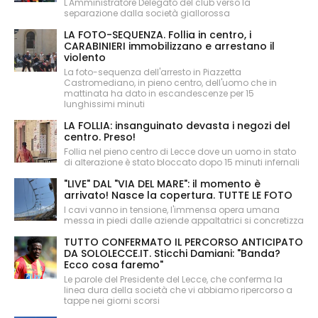
L'Amministratore Delegato del club verso la
separazione dalla società giallorossa
LA FOTO-SEQUENZA. Follia in centro, i
CARABINIERI immobilizzano e arrestano il
violento
La foto-sequenza dell'arresto in Piazzetta
Castromediano, in pieno centro, dell'uomo che in
mattinata ha dato in escandescenze per 15
lunghissimi minuti
LA FOLLIA: insanguinato devasta i negozi del
centro. Preso!
Follia nel pieno centro di Lecce dove un uomo in stato
di alterazione è stato bloccato dopo 15 minuti infernali
"LIVE" DAL "VIA DEL MARE": il momento è
arrivato! Nasce la copertura. TUTTE LE FOTO
I cavi vanno in tensione, l'immensa opera umana
messa in piedi dalle aziende appaltatrici si concretizza
TUTTO CONFERMATO IL PERCORSO ANTICIPATO
DA SOLOLECCE.IT. Sticchi Damiani: "Banda?
Ecco cosa faremo"
Le parole del Presidente del Lecce, che conferma la
linea dura della società che vi abbiamo ripercorso a
tappe nei giorni scorsi