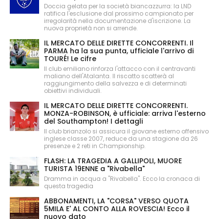
Doccia gelata per la società biancazzurra: la LND
ratifica l'esclusione dal prossimo campionato per
irregolarità nella documentazione d'iscrizione. La
nuova proprietà non si arrende.
IL MERCATO DELLE DIRETTE CONCORRENTI. Il
PARMA ha la sua punta, ufficiale l'arrivo di
TOURÉ! Le cifre
Il club emiliano rinforza l'attacco con il centravanti
maliano dell'Atalanta. Il riscatto scatterà al
raggiungimento della salvezza e di determinati
obiettivi individuali.
IL MERCATO DELLE DIRETTE CONCORRENTI.
MONZA-ROBINSON, è ufficiale: arriva l'esterno
del Southampton! I dettagli
Il club brianzolo si assicura il giovane esterno offensivo
inglese classe 2007, reduce da una stagione da 26
presenze e 2 reti in Championship.
FLASH: LA TRAGEDIA A GALLIPOLI, MUORE
TURISTA 19ENNE a "Rivabella"
Dramma in acqua a "Rivabella". Ecco la cronaca di
questa tragedia
ABBONAMENTI, LA "CORSA" VERSO QUOTA
5MILA E' AL CONTO ALLA ROVESCIA! Ecco il
nuovo dato