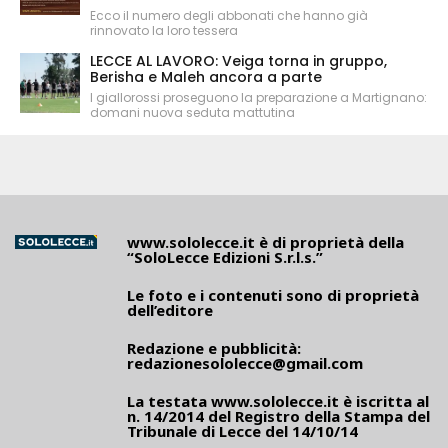
Ecco il numero degli abbonati che hanno già
rinnovato la loro tessera
LECCE AL LAVORO: Veiga torna in gruppo,
Berisha e Maleh ancora a parte
I giallorossi proseguono la preparazione a Martignano:
domani nuova seduta mattutina
www.sololecce.it
è di proprietà della
“SoloLecce Edizioni S.r.l.s.”
Le foto e i contenuti sono di proprietà
dell’editore
Redazione e pubblicità:
redazionesololecce@gmail.com
La testata
www.sololecce.it
è iscritta al
n. 14/2014 del Registro della Stampa del
Tribunale di Lecce del 14/10/14