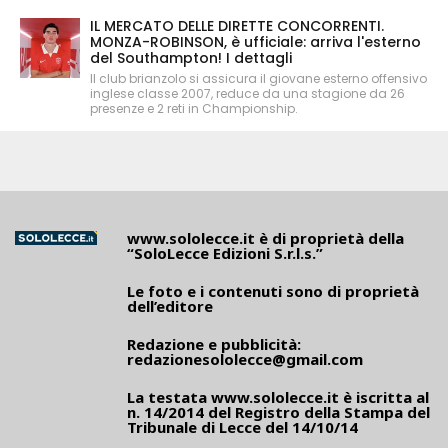
IL MERCATO DELLE DIRETTE CONCORRENTI.
MONZA-ROBINSON, è ufficiale: arriva l'esterno
del Southampton! I dettagli
Il club brianzolo si assicura il giovane esterno offensivo
inglese classe 2007, reduce da una stagione da 26
presenze e 2 reti in Championship.
www.sololecce.it
è di proprietà della
“SoloLecce Edizioni S.r.l.s.”
Le foto e i contenuti sono di proprietà
dell’editore
Redazione e pubblicità:
redazionesololecce@gmail.com
La testata
www.sololecce.it
è iscritta al
n. 14/2014 del Registro della Stampa del
Tribunale di Lecce del 14/10/14