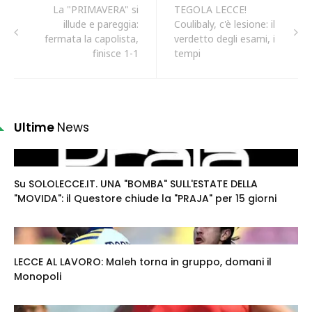
La "PRIMAVERA" si
TEGOLA LECCE!
illude e pareggia:
Coulibaly, c'è lesione: il
fermata la capolista,
verdetto degli esami, i
finisce 1-1
tempi
Ultime
News
Su SOLOLECCE.IT. UNA "BOMBA" SULL'ESTATE DELLA
"MOVIDA": il Questore chiude la "PRAJA" per 15 giorni
LECCE AL LAVORO: Maleh torna in gruppo, domani il
Monopoli