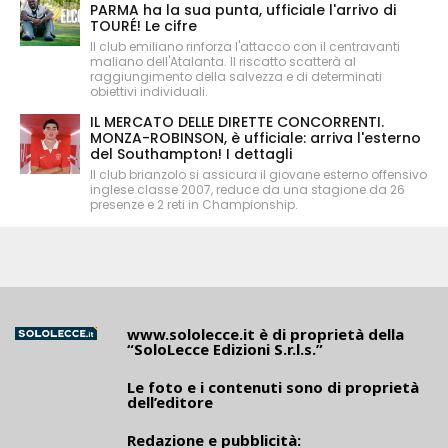
PARMA ha la sua punta, ufficiale l'arrivo di
TOURÉ! Le cifre
Il club emiliano rinforza l'attacco con il centravanti
maliano dell'Atalanta. Il riscatto scatterà al
raggiungimento della salvezza e di determinati
obiettivi individuali.
IL MERCATO DELLE DIRETTE CONCORRENTI.
MONZA-ROBINSON, è ufficiale: arriva l'esterno
del Southampton! I dettagli
Il club brianzolo si assicura il giovane esterno offensivo
inglese classe 2007, reduce da una stagione da 26
presenze e 2 reti in Championship.
www.sololecce.it
è di proprietà della
“SoloLecce Edizioni S.r.l.s.”
Le foto e i contenuti sono di proprietà
dell’editore
Redazione e pubblicità: