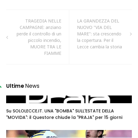
TRAGEDIA NELLE
LA GRANDEZZA DEL
CAMPAGNE: anziano
NUOVO "VIA DEL
perde il controllo di un
MARE": sta crescendo
piccolo incendio,
la copertura. Per il
MUORE TRA LE
Lecce cambia la storia
FIAMME
Ultime
News
Su SOLOLECCE.IT. UNA "BOMBA" SULL'ESTATE DELLA
"MOVIDA": il Questore chiude la "PRAJA" per 15 giorni