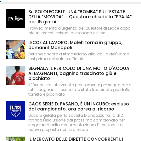
Su SOLOLECCE.IT. UNA "BOMBA" SULL'ESTATE
DELLA "MOVIDA": il Questore chiude la "PRAJA"
per 15 giorni
Provvedimento d'urgenza del Questore di Lecce dopo
alcuni recenti episodi di cronaca e risse
LECCE AL LAVORO: Maleh torna in gruppo,
domani il Monopoli
Berisha ancora a ritmo ridotto, alla vigilia dell'ultimo
test prima del calcio ufficiale
SEGNALA IL PERICOLO DI UNA MOTO D'ACQUA
AI BAGNANTI, bagnino trascinato giù e
picchiato
Il 18enne era intervenuto prontamente per segnalare a
tutti i bagnanti il pericolo: è stato trascinato giù dalla
torretta e picchiato
CAOS SERIE D. FASANO, È UN INCUBO: escluso
dal campionato, ora corsa al ricorso
Doccia gelata per la società biancazzurra: la LND
ratifica l'esclusione dal prossimo campionato per
irregolarità nella documentazione d'iscrizione. La
nuova proprietà non si arrende.
IL MERCATO DELLE DIRETTE CONCORRENTI. Il