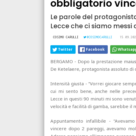
obbligatorio vinc
Le parole del protagonist
Lecce che ci siamo messi a
COSIMO CARULLI
@COSIMOCARULLI
15.09.202
Twitter
Facebook
Whatsap
BERGAMO - Dopo la prestazione maiuscol
De Ketelaere, protagonista assoluto di q
Intensità giusta - “Vorrei giocare sempr
cui mi sento bene, anche nelle prece
Lecce in questi 90 minuti mi sono venut
velocità e facilità di gamba, sarebbe il
Appuntamento infallibile - “Avevamo
vincere dopo 2 pareggi, avevamo molta 
Adesso pensiamo all'impegno europeo…