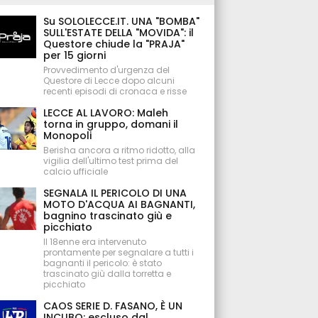
Su SOLOLECCE.IT. UNA "BOMBA"
SULL'ESTATE DELLA "MOVIDA": il
Questore chiude la "PRAJA"
per 15 giorni
Provvedimento d'urgenza del
Questore di Lecce dopo alcuni
recenti episodi di cronaca e risse
LECCE AL LAVORO: Maleh
torna in gruppo, domani il
Monopoli
Berisha ancora a ritmo ridotto, alla
vigilia dell'ultimo test prima del
calcio ufficiale
SEGNALA IL PERICOLO DI UNA
MOTO D'ACQUA AI BAGNANTI,
bagnino trascinato giù e
picchiato
Il 18enne era intervenuto
prontamente per segnalare a tutti i
bagnanti il pericolo: è stato
trascinato giù dalla torretta e
picchiato
CAOS SERIE D. FASANO, È UN
INCUBO: escluso dal