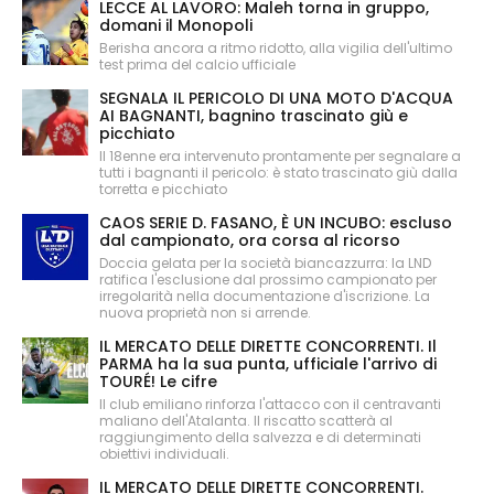
LECCE AL LAVORO: Maleh torna in gruppo,
domani il Monopoli
Berisha ancora a ritmo ridotto, alla vigilia dell'ultimo
test prima del calcio ufficiale
SEGNALA IL PERICOLO DI UNA MOTO D'ACQUA
AI BAGNANTI, bagnino trascinato giù e
picchiato
Il 18enne era intervenuto prontamente per segnalare a
tutti i bagnanti il pericolo: è stato trascinato giù dalla
torretta e picchiato
CAOS SERIE D. FASANO, È UN INCUBO: escluso
dal campionato, ora corsa al ricorso
Doccia gelata per la società biancazzurra: la LND
ratifica l'esclusione dal prossimo campionato per
irregolarità nella documentazione d'iscrizione. La
nuova proprietà non si arrende.
IL MERCATO DELLE DIRETTE CONCORRENTI. Il
PARMA ha la sua punta, ufficiale l'arrivo di
TOURÉ! Le cifre
Il club emiliano rinforza l'attacco con il centravanti
maliano dell'Atalanta. Il riscatto scatterà al
raggiungimento della salvezza e di determinati
obiettivi individuali.
IL MERCATO DELLE DIRETTE CONCORRENTI.