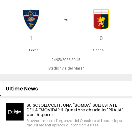
vs
1
0
Lecce
Genoa
24/05/2026 20:45
Stadio "Via del Mare"
Ultime News
Su SOLOLECCE.IT. UNA "BOMBA" SULL'ESTATE
DELLA "MOVIDA": il Questore chiude la "PRAJA"
per 15 giorni
Provvedimento d'urgenza del Questore di Lecce dopo
alcuni recenti episodi di cronaca e risse