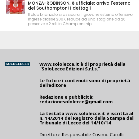
MONZA-ROBINSON, è ufficiale: arriva l'esterno
del Southampton! I dettagli
Il club brianzolo si assicura il giovane esterno offensivo
inglese classe 2007, reduce da una stagione da 26
presenze e 2 reti in Championship.
www.sololecce.it
è di proprietà della
“SoloLecce Edizioni S.r.l.s.”
Le foto e i contenuti sono di proprietà
dell’editore
Redazione e pubblicità:
redazionesololecce@gmail.com
La testata
www.sololecce.it
è iscritta al
n. 14/2014 del Registro della Stampa del
Tribunale di Lecce del 14/10/14
Direttore Responsabile Cosimo Carulli