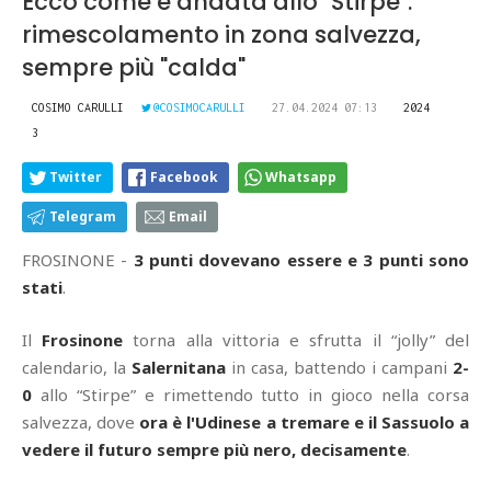
Ecco come è andata allo "Stirpe":
rimescolamento in zona salvezza,
sempre più "calda"
COSIMO CARULLI
@COSIMOCARULLI
27.04.2024 07:13
2024
3
Twitter
Facebook
Whatsapp
Telegram
Email
FROSINONE -
3 punti dovevano essere e 3 punti sono
stati
.
Il
Frosinone
torna alla vittoria e sfrutta il “jolly” del
calendario, la
Salernitana
in casa, battendo i campani
2-
0
allo “Stirpe” e rimettendo tutto in gioco nella corsa
salvezza, dove
ora è l'Udinese a tremare e il Sassuolo a
vedere il futuro sempre più nero, decisamente
.