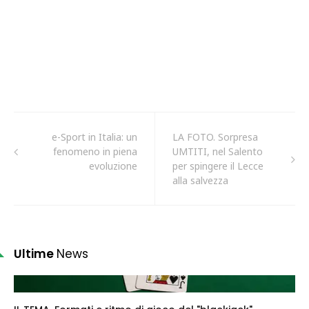
e-Sport in Italia: un
LA FOTO. Sorpresa
fenomeno in piena
UMTITI, nel Salento
evoluzione
per spingere il Lecce
alla salvezza
Ultime
News