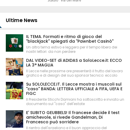
Stadio "Via del Mare"
Ultime News
IL TEMA. Formati e ritmo di gioco del
"blackjack" spiegati da "Pawnbet Casinò"
Un altro tema estivo e leggero per il tempo libero dei
nostri lettori: da non perdere
DAL VIDEO-SET di ADIDAS a SoloLecce.it: ECCO
LA 3° MAGLIA
Il Lecce nelle prossime ore presenterà il frutto del lavoro
grafico e di design del suo sponsor tecnico: eccolo
Su SOLOLECCE.IT. Il Lecce mostra i muscoli sul
"caso" BANDA: LETTERA UFFICIALE A FIFA, UEFA E
FIGC
Il Presidente Sticchi Damiani ha sottoscritto e inviato un
documento sul "caso" dell'estate
E' SUBITO GEUBBELS! Il francese decide il test
amichevole, si rivede Gandelman, Di
Francesco può sorridere
Il rientro dell'israeliano e il buon approccio del