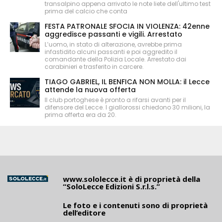
transalpino appena arrivato le note liete dell'ultimo test
prima del calcio che conta
FESTA PATRONALE SFOCIA IN VIOLENZA: 42enne
aggredisce passanti e vigili. Arrestato
L’uomo, in stato di alterazione, avrebbe prima
infastidito alcuni passanti e poi aggredito il
comandante della Polizia Locale. Arrestato dai
carabinieri e trasferito in carcere.
TIAGO GABRIEL, IL BENFICA NON MOLLA: il Lecce
attende la nuova offerta
Il club portoghese è pronto a rifarsi avanti per il
difensore del Lecce. I giallorossi chiedono 30 milioni, la
prima offerta era da 20.
www.sololecce.it
è di proprietà della
“SoloLecce Edizioni S.r.l.s.”
Le foto e i contenuti sono di proprietà
dell’editore