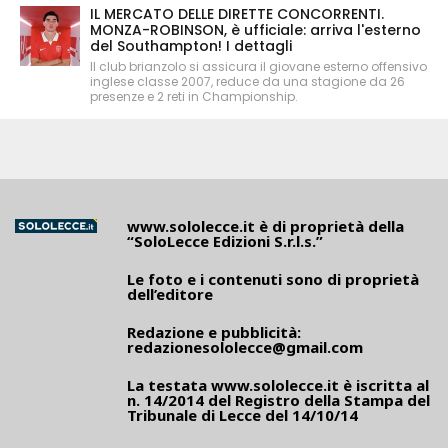
IL MERCATO DELLE DIRETTE CONCORRENTI.
MONZA-ROBINSON, è ufficiale: arriva l'esterno
del Southampton! I dettagli
Il club brianzolo si assicura il giovane esterno offensivo
inglese classe 2007, reduce da una stagione da 26
presenze e 2 reti in Championship.
www.sololecce.it
è di proprietà della
“SoloLecce Edizioni S.r.l.s.”
Le foto e i contenuti sono di proprietà
dell’editore
Redazione e pubblicità:
redazionesololecce@gmail.com
La testata
www.sololecce.it
è iscritta al
n. 14/2014 del Registro della Stampa del
Tribunale di Lecce del 14/10/14