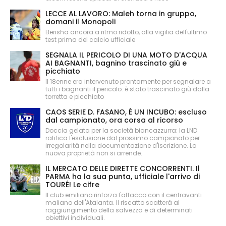
LECCE AL LAVORO: Maleh torna in gruppo,
domani il Monopoli
Berisha ancora a ritmo ridotto, alla vigilia dell'ultimo
test prima del calcio ufficiale
SEGNALA IL PERICOLO DI UNA MOTO D'ACQUA
AI BAGNANTI, bagnino trascinato giù e
picchiato
Il 18enne era intervenuto prontamente per segnalare a
tutti i bagnanti il pericolo: è stato trascinato giù dalla
torretta e picchiato
CAOS SERIE D. FASANO, È UN INCUBO: escluso
dal campionato, ora corsa al ricorso
Doccia gelata per la società biancazzurra: la LND
ratifica l'esclusione dal prossimo campionato per
irregolarità nella documentazione d'iscrizione. La
nuova proprietà non si arrende.
IL MERCATO DELLE DIRETTE CONCORRENTI. Il
PARMA ha la sua punta, ufficiale l'arrivo di
TOURÉ! Le cifre
Il club emiliano rinforza l'attacco con il centravanti
maliano dell'Atalanta. Il riscatto scatterà al
raggiungimento della salvezza e di determinati
obiettivi individuali.