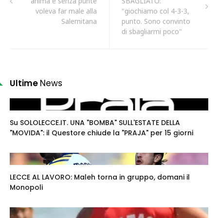
anima e senza punte
SBAGLIATO:
voleva far male alla
"giochiamo col 4-3-3,
Salernitana
punto. Sono convinto
di sbagliarmi poco"
Ultime
News
Su SOLOLECCE.IT. UNA "BOMBA" SULL'ESTATE DELLA
"MOVIDA": il Questore chiude la "PRAJA" per 15 giorni
LECCE AL LAVORO: Maleh torna in gruppo, domani il
Monopoli