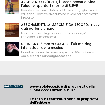
ARCHIVIATO FRÜCHTL, il Lecce pensa al vice
Falcone: spunta il ritorno di BLEVE
Dopo la cessione di Früchtl al Salisburgo, i giallorossi
valutano il portiere cresciuto nel vivaio per completare
il reparto.
ABBONAMENTI, LA MARCIA E' DA RECORD: i nuovi
dati parlano chiaro
Ecco il numero degli abbonati che hanno già
rinnovato la loro tessera
ULTIM'ORA: è morto GUCCINI, l'ultimo degli
intellettuali della musica
Il cantautore modenese si è spento a 86 anni, nel suo
casolare nelle campagne toscane
www.sololecce.it
è di proprietà della
“SoloLecce Edizioni S.r.l.s.”
Le foto e i contenuti sono di proprietà
dell’editore