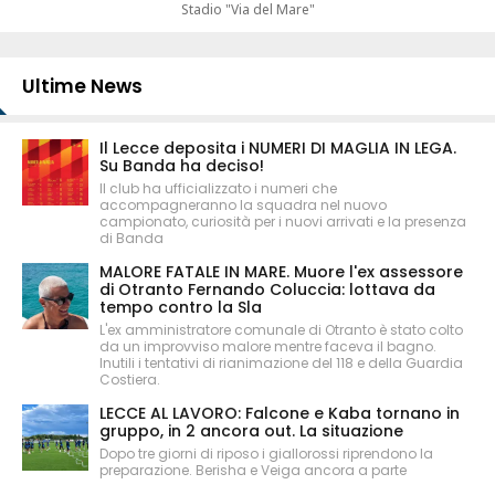
Stadio "Via del Mare"
Ultime News
Il Lecce deposita i NUMERI DI MAGLIA IN LEGA.
Su Banda ha deciso!
Il club ha ufficializzato i numeri che
accompagneranno la squadra nel nuovo
campionato, curiosità per i nuovi arrivati e la presenza
di Banda
MALORE FATALE IN MARE. Muore l'ex assessore
di Otranto Fernando Coluccia: lottava da
tempo contro la Sla
L'ex amministratore comunale di Otranto è stato colto
da un improvviso malore mentre faceva il bagno.
Inutili i tentativi di rianimazione del 118 e della Guardia
Costiera.
LECCE AL LAVORO: Falcone e Kaba tornano in
gruppo, in 2 ancora out. La situazione
Dopo tre giorni di riposo i giallorossi riprendono la
preparazione. Berisha e Veiga ancora a parte