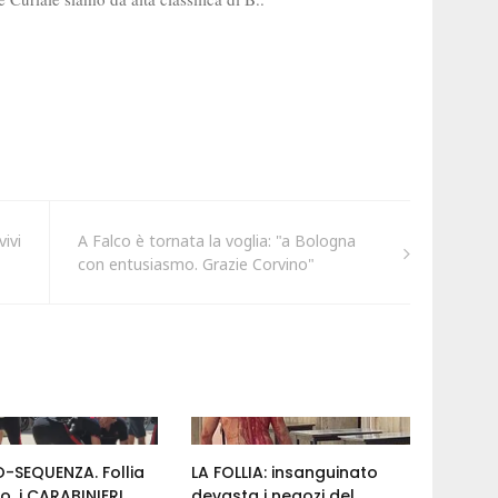
ivi
A Falco è tornata la voglia: "a Bologna
con entusiasmo. Grazie Corvino"
-SEQUENZA. Follia
LA FOLLIA: insanguinato
ro, i CARABINIERI
devasta i negozi del