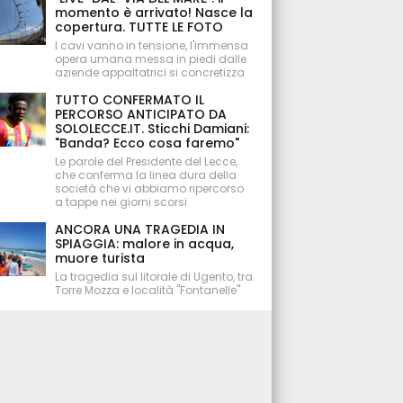
momento è arrivato! Nasce la
copertura. TUTTE LE FOTO
I cavi vanno in tensione, l'immensa
opera umana messa in piedi dalle
aziende appaltatrici si concretizza
TUTTO CONFERMATO IL
PERCORSO ANTICIPATO DA
SOLOLECCE.IT. Sticchi Damiani:
"Banda? Ecco cosa faremo"
Le parole del Presidente del Lecce,
che conferma la linea dura della
società che vi abbiamo ripercorso
a tappe nei giorni scorsi
ANCORA UNA TRAGEDIA IN
SPIAGGIA: malore in acqua,
muore turista
La tragedia sul litorale di Ugento, tra
Torre Mozza e località "Fontanelle"