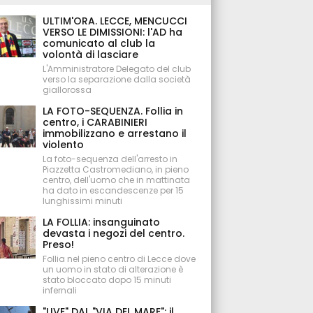
ULTIM'ORA. LECCE, MENCUCCI
VERSO LE DIMISSIONI: l'AD ha
comunicato al club la
volontà di lasciare
L'Amministratore Delegato del club
verso la separazione dalla società
giallorossa
LA FOTO-SEQUENZA. Follia in
centro, i CARABINIERI
immobilizzano e arrestano il
violento
La foto-sequenza dell'arresto in
Piazzetta Castromediano, in pieno
centro, dell'uomo che in mattinata
ha dato in escandescenze per 15
lunghissimi minuti
LA FOLLIA: insanguinato
devasta i negozi del centro.
Preso!
Follia nel pieno centro di Lecce dove
un uomo in stato di alterazione è
stato bloccato dopo 15 minuti
infernali
"LIVE" DAL "VIA DEL MARE": il