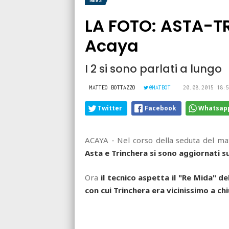
NEWS
LA FOTO: ASTA-TR
Acaya
I 2 si sono parlati a lungo
MATTEO BOTTAZZO
@MATBOT
20.08.2015 18:5
Twitter
Facebook
Whatsap
ACAYA - Nel corso della seduta del m
Asta e Trinchera si sono aggiornati s
Ora
il tecnico aspetta il "Re Mida" de
con cui Trinchera era vicinissimo a ch