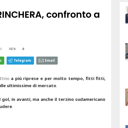
INCHERA, confronto a
8
1674
0
p
Telegram
Email
attino
a più riprese e per molto tempo, fitti fitti,
ulle ultimissime di mercato
.
l gol, in avanti, ma anche il terzino sudamericano
iudere
.