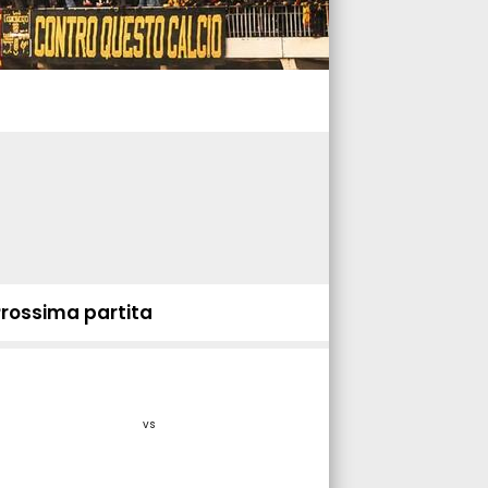
Prossima partita
vs