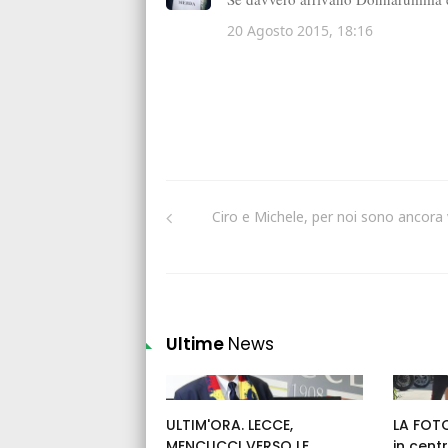
Ciro e Michele, per noi sono ancora v
Ultime
News
ULTIM'ORA. LECCE,
LA FOTO
MENCUCCI VERSO LE
in cent