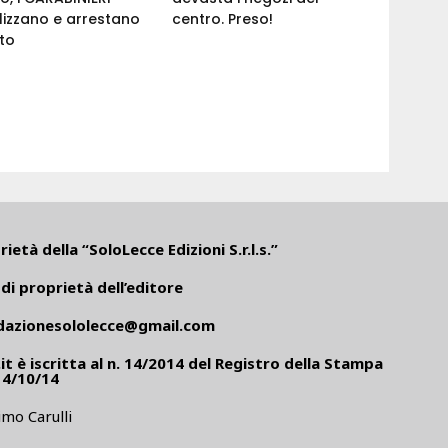
izzano e arrestano
centro. Preso!
nto
ietà della “SoloLecce Edizioni S.r.l.s.”
di proprietà dell’editore
dazionesololecce@gmail.com
it
è iscritta al n. 14/2014 del Registro della Stampa
14/10/14
mo Carulli