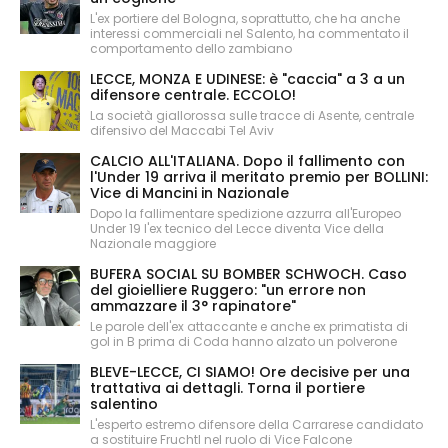
L'ex portiere del Bologna, soprattutto, che ha anche
interessi commerciali nel Salento, ha commentato il
comportamento dello zambiano
LECCE, MONZA E UDINESE: è "caccia" a 3 a un
difensore centrale. ECCOLO!
La società giallorossa sulle tracce di Asente, centrale
difensivo del Maccabi Tel Aviv
CALCIO ALL'ITALIANA. Dopo il fallimento con
l'Under 19 arriva il meritato premio per BOLLINI:
Vice di Mancini in Nazionale
Dopo la fallimentare spedizione azzurra all'Europeo
Under 19 l'ex tecnico del Lecce diventa Vice della
Nazionale maggiore
BUFERA SOCIAL SU BOMBER SCHWOCH. Caso
del gioielliere Ruggero: "un errore non
ammazzare il 3° rapinatore"
Le parole dell'ex attaccante e anche ex primatista di
gol in B prima di Coda hanno alzato un polverone
BLEVE-LECCE, CI SIAMO! Ore decisive per una
trattativa ai dettagli. Torna il portiere
salentino
L'esperto estremo difensore della Carrarese candidato
a sostituire Fruchtl nel ruolo di Vice Falcone