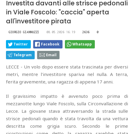
Investita davanti alle strisce pedonali
in Viale Foscolo: "caccia" aperta
all'investitore pirata
GIORGIO GIANNUZZI
08.05.2026 16:19
2636
0
Twitter
Facebook
Whatsapp
Telegram
Email
LECCE - Un volo dopo essere stata trascinata per diversi
metri, mentre l'investitore spariva nel nulla. A terra,
ferita gravemente, una ragazza di appena 17 anni.
Il gravissimo impatto è avvenuto poco prima di
mezzanotte lungo Viale Foscolo, sulla Circonvallazione di
Lecce. La giovane stava attraversando la strada sulle
strisce pedonali quando è stata travolta da una vettura
descritta come grigia scuro. Secondo le prime
ricostruzioni come detto la ragazza sarebbe stata