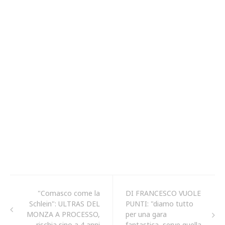
"Comasco come la
DI FRANCESCO VUOLE
Schlein": ULTRAS DEL
PUNTI: "diamo tutto
MONZA A PROCESSO,
per una gara
rischia sino a 4 anni
fantastica, serve quella