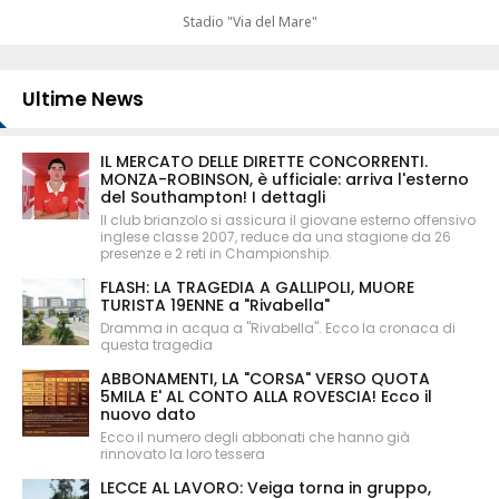
Stadio "Via del Mare"
Ultime News
IL MERCATO DELLE DIRETTE CONCORRENTI.
MONZA-ROBINSON, è ufficiale: arriva l'esterno
del Southampton! I dettagli
Il club brianzolo si assicura il giovane esterno offensivo
inglese classe 2007, reduce da una stagione da 26
presenze e 2 reti in Championship.
FLASH: LA TRAGEDIA A GALLIPOLI, MUORE
TURISTA 19ENNE a "Rivabella"
Dramma in acqua a "Rivabella". Ecco la cronaca di
questa tragedia
ABBONAMENTI, LA "CORSA" VERSO QUOTA
5MILA E' AL CONTO ALLA ROVESCIA! Ecco il
nuovo dato
Ecco il numero degli abbonati che hanno già
rinnovato la loro tessera
LECCE AL LAVORO: Veiga torna in gruppo,