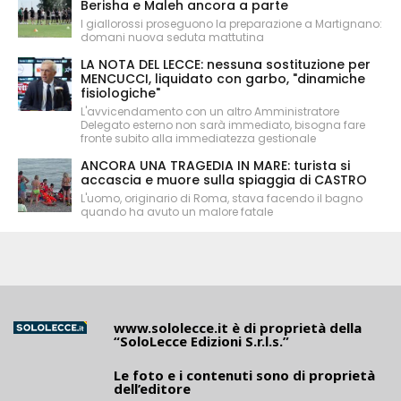
Berisha e Maleh ancora a parte
I giallorossi proseguono la preparazione a Martignano:
domani nuova seduta mattutina
LA NOTA DEL LECCE: nessuna sostituzione per
MENCUCCI, liquidato con garbo, "dinamiche
fisiologiche"
L'avvicendamento con un altro Amministratore
Delegato esterno non sarà immediato, bisogna fare
fronte subito alla immediatezza gestionale
ANCORA UNA TRAGEDIA IN MARE: turista si
accascia e muore sulla spiaggia di CASTRO
L'uomo, originario di Roma, stava facendo il bagno
quando ha avuto un malore fatale
www.sololecce.it
è di proprietà della
“SoloLecce Edizioni S.r.l.s.”
Le foto e i contenuti sono di proprietà
dell’editore