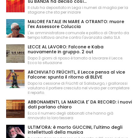
su BANDA ha deciso così...
Il club ha depositato in Lega i numeri di maglia per la
stagione che sta per iniziare
MALORE FATALE IN MARE A OTRANTO: muore
l'ex Assessore Coluccia
L'ex amministratore comunale e politico di Otranto da
tempo lottava anche contro l'avanzata della SLA
LECCE AL LAVORO: Falcone e Kaba
nuovamente in gruppo. 2 out
Dopo 3 giorni di riposo è tornato a lavorare il Lecce.
Ecco la situazione
ARCHIVIATO FRÜCHTL, il Lecce pensa al vice
Falcone: spunta il ritorno di BLEVE
Dopo la cessione di Früchtl al Salisburgo, i giallorossi
valutano il portiere cresciuto nel vivaio per completare
il reparto.
ABBONAMENTI, LA MARCIA E' DA RECORD: i nuovi
dati parlano chiaro
Ecco il numero degli abbonati che hanno già
rinnovato la loro tessera
ULTIM'ORA: è morto GUCCINI, l'ultimo degli
intellettuali della musica