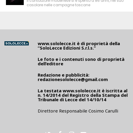
Il cantautore modenese si è spento a 86 anni, nel suo
casolare nelle campagne toscane
www.sololecce.it
è di proprietà della
“SoloLecce Edizioni S.r.l.s.”
Le foto e i contenuti sono di proprietà
dell’editore
Redazione e pubblicità:
redazionesololecce@gmail.com
La testata
www.sololecce.it
è iscritta al
n. 14/2014 del Registro della Stampa del
Tribunale di Lecce del 14/10/14
Direttore Responsabile Cosimo Carulli