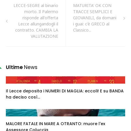
LECCE-SEGRE al binario
MATURITA' OK CON
morto. Il Palermo
TRACCE SEMPLICI E
risponde all'offerta
GIOVANILI, da domani
Lecce allungandogli il
i guai: c'è GRECO al
contratto. CAMBIA LA
Classico...
VALUTAZIONE
Ultime
News
Il Lecce deposita i NUMERI DI MAGLIA: eccoli! E su BANDA
ha deciso così...
MALORE FATALE IN MARE A OTRANTO: muore l'ex
Assessore Coluccia