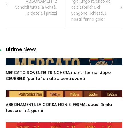
ABBONAMENTI:
"già lungo l'elenco dei
venerdì tutta la verità,
calciatori che ci
le date e i prezzi
vengono richiesti. I
nostri fanno gola"
Ultime
News
MERCATO ROVENTE! TRINCHERA non si ferma: dopo
GEUBBELS "punta" un altro centravanti
ABBONAMENTI, LA CORSA NON SI FERMA: quasi 4mila
tessere in 4 giorni