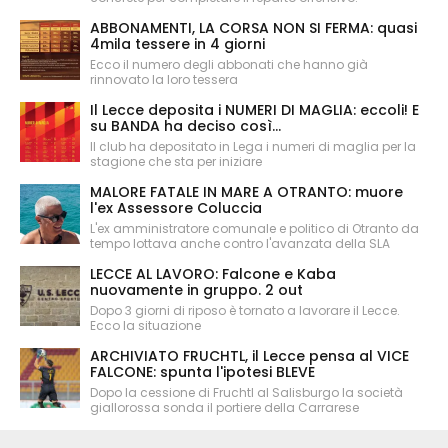
ABBONAMENTI, LA CORSA NON SI FERMA: quasi
4mila tessere in 4 giorni
Ecco il numero degli abbonati che hanno già
rinnovato la loro tessera
Il Lecce deposita i NUMERI DI MAGLIA: eccoli! E
su BANDA ha deciso così...
Il club ha depositato in Lega i numeri di maglia per la
stagione che sta per iniziare
MALORE FATALE IN MARE A OTRANTO: muore
l'ex Assessore Coluccia
L'ex amministratore comunale e politico di Otranto da
tempo lottava anche contro l'avanzata della SLA
LECCE AL LAVORO: Falcone e Kaba
nuovamente in gruppo. 2 out
Dopo 3 giorni di riposo è tornato a lavorare il Lecce.
Ecco la situazione
ARCHIVIATO FRUCHTL, il Lecce pensa al VICE
FALCONE: spunta l'ipotesi BLEVE
Dopo la cessione di Fruchtl al Salisburgo la società
giallorossa sonda il portiere della Carrarese