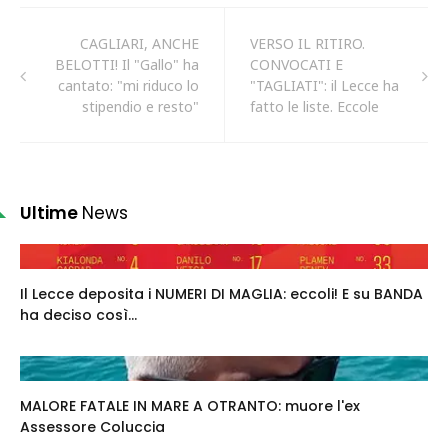
CAGLIARI, ANCHE
VERSO IL RITIRO.
BELOTTI! Il "Gallo" ha
CONVOCATI E
cantato: "mi riduco lo
"TAGLIATI": il Lecce ha
stipendio e resto"
fatto le liste. Eccole
Ultime
News
Il Lecce deposita i NUMERI DI MAGLIA: eccoli! E su BANDA
ha deciso così...
MALORE FATALE IN MARE A OTRANTO: muore l'ex
Assessore Coluccia