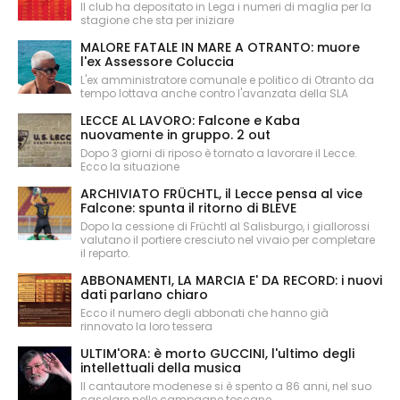
Il club ha depositato in Lega i numeri di maglia per la
stagione che sta per iniziare
MALORE FATALE IN MARE A OTRANTO: muore
l'ex Assessore Coluccia
L'ex amministratore comunale e politico di Otranto da
tempo lottava anche contro l'avanzata della SLA
LECCE AL LAVORO: Falcone e Kaba
nuovamente in gruppo. 2 out
Dopo 3 giorni di riposo è tornato a lavorare il Lecce.
Ecco la situazione
ARCHIVIATO FRÜCHTL, il Lecce pensa al vice
Falcone: spunta il ritorno di BLEVE
Dopo la cessione di Früchtl al Salisburgo, i giallorossi
valutano il portiere cresciuto nel vivaio per completare
il reparto.
ABBONAMENTI, LA MARCIA E' DA RECORD: i nuovi
dati parlano chiaro
Ecco il numero degli abbonati che hanno già
rinnovato la loro tessera
ULTIM'ORA: è morto GUCCINI, l'ultimo degli
intellettuali della musica
Il cantautore modenese si è spento a 86 anni, nel suo
casolare nelle campagne toscane