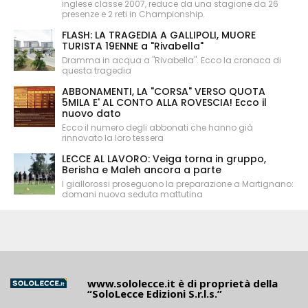
inglese classe 2007, reduce da una stagione da 26
presenze e 2 reti in Championship.
FLASH: LA TRAGEDIA A GALLIPOLI, MUORE
TURISTA 19ENNE a "Rivabella"
Dramma in acqua a "Rivabella". Ecco la cronaca di
questa tragedia
ABBONAMENTI, LA "CORSA" VERSO QUOTA
5MILA E' AL CONTO ALLA ROVESCIA! Ecco il
nuovo dato
Ecco il numero degli abbonati che hanno già
rinnovato la loro tessera
LECCE AL LAVORO: Veiga torna in gruppo,
Berisha e Maleh ancora a parte
I giallorossi proseguono la preparazione a Martignano:
domani nuova seduta mattutina
www.sololecce.it
è di proprietà della
“SoloLecce Edizioni S.r.l.s.”