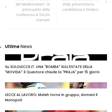
del Mediterraneo": la
sfida: presentata la
prima parte della
candidatura a Sindaco
conferenza di Sticchi
Damiani
Ultime
News
Su SOLOLECCE.IT. UNA "BOMBA" SULL'ESTATE DELLA
"MOVIDA": il Questore chiude la "PRAJA" per 15 giorni
LECCE AL LAVORO: Maleh torna in gruppo, domani il
Monopoli