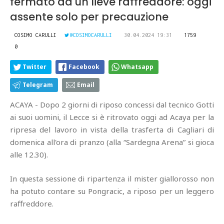
fermato da un lieve raffreddore: oggi
assente solo per precauzione
COSIMO CARULLI
@COSIMOCARULLI
30.04.2024 19:31
1759
0
Twitter
Facebook
Whatsapp
Telegram
Email
ACAYA - Dopo 2 giorni di riposo concessi dal tecnico Gotti
ai suoi uomini, il Lecce si è ritrovato oggi ad Acaya per la
ripresa del lavoro in vista della trasferta di Cagliari di
domenica all'ora di pranzo (alla “Sardegna Arena” si gioca
alle 12.30).
In questa sessione di ripartenza il mister giallorosso non
ha potuto contare su Pongracic, a riposo per un leggero
raffreddore.