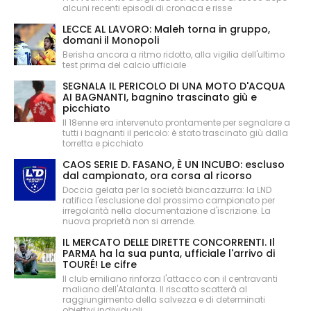
alcuni recenti episodi di cronaca e risse
LECCE AL LAVORO: Maleh torna in gruppo,
domani il Monopoli
Berisha ancora a ritmo ridotto, alla vigilia dell'ultimo
test prima del calcio ufficiale
SEGNALA IL PERICOLO DI UNA MOTO D'ACQUA
AI BAGNANTI, bagnino trascinato giù e
picchiato
Il 18enne era intervenuto prontamente per segnalare a
tutti i bagnanti il pericolo: è stato trascinato giù dalla
torretta e picchiato
CAOS SERIE D. FASANO, È UN INCUBO: escluso
dal campionato, ora corsa al ricorso
Doccia gelata per la società biancazzurra: la LND
ratifica l'esclusione dal prossimo campionato per
irregolarità nella documentazione d'iscrizione. La
nuova proprietà non si arrende.
IL MERCATO DELLE DIRETTE CONCORRENTI. Il
PARMA ha la sua punta, ufficiale l'arrivo di
TOURÉ! Le cifre
Il club emiliano rinforza l'attacco con il centravanti
maliano dell'Atalanta. Il riscatto scatterà al
raggiungimento della salvezza e di determinati
obiettivi individuali.