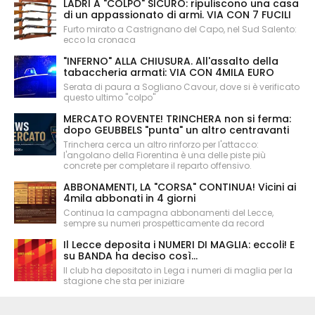
LADRI A "COLPO" SICURO: ripuliscono una casa
di un appassionato di armi. VIA CON 7 FUCILI
Furto mirato a Castrignano del Capo, nel Sud Salento:
ecco la cronaca
"INFERNO" ALLA CHIUSURA. All'assalto della
tabaccheria armati: VIA CON 4MILA EURO
Serata di paura a Sogliano Cavour, dove si è verificato
questo ultimo "colpo"
MERCATO ROVENTE! TRINCHERA non si ferma:
dopo GEUBBELS "punta" un altro centravanti
Trinchera cerca un altro rinforzo per l'attacco:
l'angolano della Fiorentina è una delle piste più
concrete per completare il reparto offensivo.
ABBONAMENTI, LA "CORSA" CONTINUA! Vicini ai
4mila abbonati in 4 giorni
Continua la campagna abbonamenti del Lecce,
sempre su numeri prospetticamente da record
Il Lecce deposita i NUMERI DI MAGLIA: eccoli! E
su BANDA ha deciso così...
Il club ha depositato in Lega i numeri di maglia per la
stagione che sta per iniziare