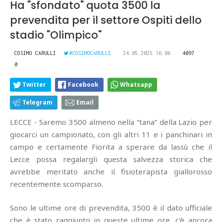
Ha "sfondato" quota 3500 la
prevendita per il settore Ospiti dello
stadio "Olimpico"
COSIMO CARULLI
@COSIMOCARULLI
24.05.2025 16:06
4097
0
Twitter
Facebook
Whatsapp
Telegram
Email
LECCE - Saremo 3500 almeno nella “tana” della Lazio per
giocarci un campionato, con gli altri 11 e i panchinari in
campo e certamente Fiorita a sperare da lassù che il
Lecce possa regalargli questa salvezza storica che
avrebbe meritato anche il fisioterapista giallorosso
recentemente scomparso.
Sono le ultime ore di prevendita, 3500 è il dato ufficiale
che è stato raggiunto in queste ultime ore, c'è ancora