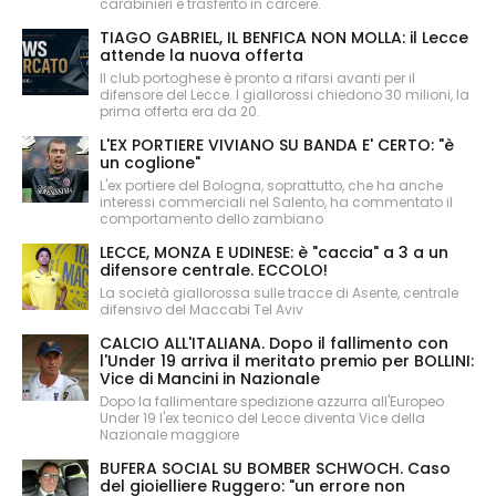
carabinieri e trasferito in carcere.
TIAGO GABRIEL, IL BENFICA NON MOLLA: il Lecce
attende la nuova offerta
Il club portoghese è pronto a rifarsi avanti per il
difensore del Lecce. I giallorossi chiedono 30 milioni, la
prima offerta era da 20.
L'EX PORTIERE VIVIANO SU BANDA E' CERTO: "è
un coglione"
L'ex portiere del Bologna, soprattutto, che ha anche
interessi commerciali nel Salento, ha commentato il
comportamento dello zambiano
LECCE, MONZA E UDINESE: è "caccia" a 3 a un
difensore centrale. ECCOLO!
La società giallorossa sulle tracce di Asente, centrale
difensivo del Maccabi Tel Aviv
CALCIO ALL'ITALIANA. Dopo il fallimento con
l'Under 19 arriva il meritato premio per BOLLINI:
Vice di Mancini in Nazionale
Dopo la fallimentare spedizione azzurra all'Europeo
Under 19 l'ex tecnico del Lecce diventa Vice della
Nazionale maggiore
BUFERA SOCIAL SU BOMBER SCHWOCH. Caso
del gioielliere Ruggero: "un errore non