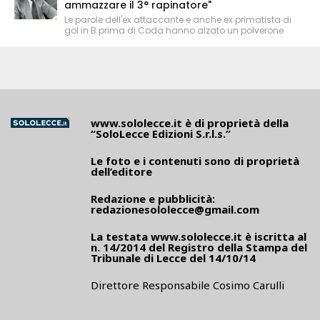
ammazzare il 3° rapinatore"
Le parole dell'ex attaccante e anche ex primatista di
gol in B prima di Coda hanno alzato un polverone
www.sololecce.it
è di proprietà della
“SoloLecce Edizioni S.r.l.s.”
Le foto e i contenuti sono di proprietà
dell’editore
Redazione e pubblicità:
redazionesololecce@gmail.com
La testata
www.sololecce.it
è iscritta al
n. 14/2014 del Registro della Stampa del
Tribunale di Lecce del 14/10/14
Direttore Responsabile Cosimo Carulli