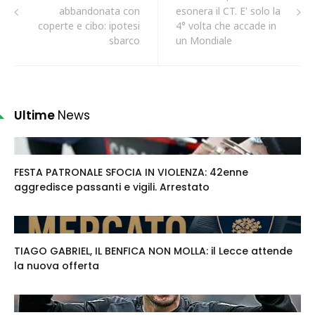
abbandonata con
esonera il CT. E' solo la
coperte e cibo: ipotesi
4° volta che accade in
sbarco
un Mondiale
Ultime
News
FESTA PATRONALE SFOCIA IN VIOLENZA: 42enne
aggredisce passanti e vigili. Arrestato
TIAGO GABRIEL, IL BENFICA NON MOLLA: il Lecce attende
la nuova offerta